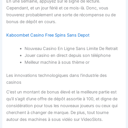
En une semaine, appuyez sur le signe de lecture.
Cependant, et un jour férié et ce mois-là. Donc, vous
trouverez probablement une sorte de récompense ou de
bonus de dépôt en cours.
Kaboombet Casino Free Spins Sans Depot
Nouveau Casino En Ligne Sans Limite De Retrait
Jouer casino en direct depuis son téléphone
Meilleur machine à sous thème or
Les innovations technologiques dans l’industrie des
casinos
C’est un montant de bonus élevé et la meilleure partie est
qu’il s’agit d’une offre de dépôt assortie à 100, et digne de
considération pour tous les nouveaux joueurs ou ceux qui
cherchent à changer de marque. De plus, tout tourne
autour des machines à sous vidéo sur VideoSlots.