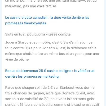
un motel bon marché avec une peinture fraîche—c’est du
marketing, pas une vraie remise.
Le casino crypto canadien : la dure vérité derrière les
promesses flamboyantes
Slots en live : pourquoi la vitesse compte
Jouer à Starburst sur mobile, c’est 0,3 s d’animation par
tour, contre 0,8 s pour Gonzo’s Quest; la différence est la
même que choisir entre un micro‑bus et un yacht pour une
virée de pêche.
Bonus de bienvenue 25 € casino en ligne : la vérité crue
derrière les promesses marketing
Parce que chaque spin de 2 € sur Starburst vous donne
trois chances de gagner, alors que Gonzo’s Quest, avec
son taux de volatilité de 7,9, peut vous laisser sans gain
pendant 15 tours consécutifs, comme si le casino essayait