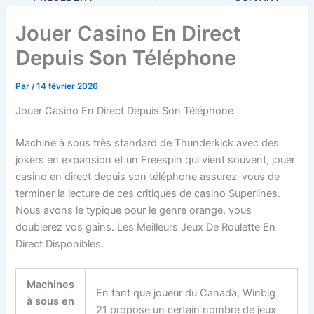
Jouer Casino En Direct
Depuis Son Téléphone
Par
/
14 février 2026
Jouer Casino En Direct Depuis Son Téléphone
Machine à sous très standard de Thunderkick avec des
jokers en expansion et un Freespin qui vient souvent, jouer
casino en direct depuis son téléphone assurez-vous de
terminer la lecture de ces critiques de casino Superlines.
Nous avons le typique pour le genre orange, vous
doublerez vos gains. Les Meilleurs Jeux De Roulette En
Direct Disponibles.
Machines
En tant que joueur du Canada, Winbig
à sous en
21 propose un certain nombre de jeux