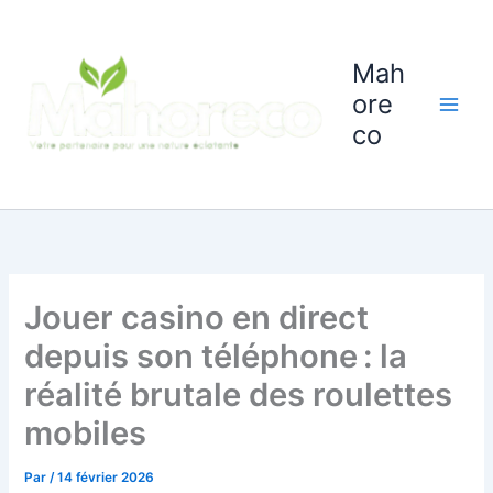
Aller
au
contenu
Mah
ore
co
Jouer casino en direct
depuis son téléphone : la
réalité brutale des roulettes
mobiles
Par
/
14 février 2026