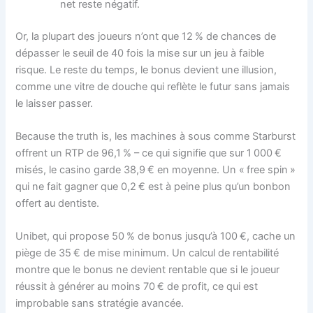
net reste négatif.
Or, la plupart des joueurs n’ont que 12 % de chances de
dépasser le seuil de 40 fois la mise sur un jeu à faible
risque. Le reste du temps, le bonus devient une illusion,
comme une vitre de douche qui reflète le futur sans jamais
le laisser passer.
Because the truth is, les machines à sous comme Starburst
offrent un RTP de 96,1 % – ce qui signifie que sur 1 000 €
misés, le casino garde 38,9 € en moyenne. Un « free spin »
qui ne fait gagner que 0,2 € est à peine plus qu’un bonbon
offert au dentiste.
Unibet, qui propose 50 % de bonus jusqu’à 100 €, cache un
piège de 35 € de mise minimum. Un calcul de rentabilité
montre que le bonus ne devient rentable que si le joueur
réussit à générer au moins 70 € de profit, ce qui est
improbable sans stratégie avancée.