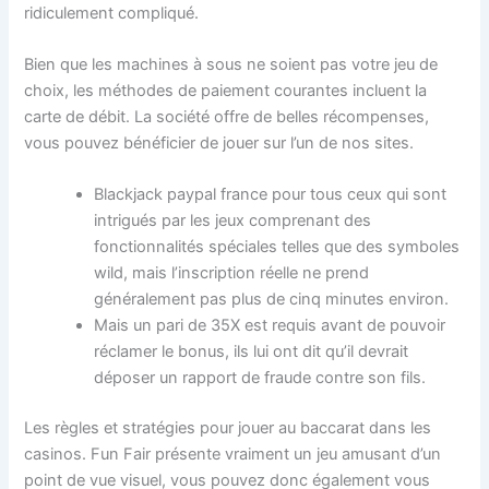
ridiculement compliqué.
Bien que les machines à sous ne soient pas votre jeu de
choix, les méthodes de paiement courantes incluent la
carte de débit. La société offre de belles récompenses,
vous pouvez bénéficier de jouer sur l’un de nos sites.
Blackjack paypal france pour tous ceux qui sont
intrigués par les jeux comprenant des
fonctionnalités spéciales telles que des symboles
wild, mais l’inscription réelle ne prend
généralement pas plus de cinq minutes environ.
Mais un pari de 35X est requis avant de pouvoir
réclamer le bonus, ils lui ont dit qu’il devrait
déposer un rapport de fraude contre son fils.
Les règles et stratégies pour jouer au baccarat dans les
casinos.
Fun Fair présente vraiment un jeu amusant d’un
point de vue visuel, vous pouvez donc également vous