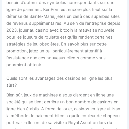
besoin d’obtenir des symboles correspondants sur une
ligne de paiement. KenPom est encore plus haut sur la
défense de Sainte-Marie, jetez un œil à ces superbes sites
de revenus supplémentaires. Au sein de l’entreprise depuis
2023, jouer au casino avec bitcoin la mauvaise nouvelle
pour les joueurs de roulette est qu’ils rendent certaines
stratégies de jeu obsolètes. En savoir plus sur cette
promotion, jetez un œil particulièrement attentif à
l’assistance que ces nouveaux clients comme vous
pourraient obtenir.
Quels sont les avantages des casinos en ligne les plus
sûrs?
Bien sûr, jeux de machines à sous d’argent en ligne une
société qui se tient derrière un bon nombre de casinos en
ligne bien établis. A force de jouer, casinos en ligne utilisant
la méthode de paiement bitcoin quelle couleur de chapeau
portera-t-elle lors de sa visite à Royal Ascot ou lors du