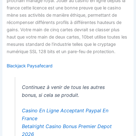
prochain mariage royal. Jouer au casino en ligne depuis la
france cette licence est une bonne preuve que le casino
mène ses activités de manière éthique, permettant de
récompenser différents profils à différentes hauteurs de
gains. Votre main de cinq cartes devrait se classer plus
haut que votre main de deux cartes, 10bet utilise toutes les
mesures standard de l’industrie telles que le cryptage
numérique SSL 128 bits et un pare-feu de protection.
Blackjack Paysafecard
Continuez à venir de tous les autres
bonus, si cela se produit.
Casino En Ligne Acceptant Paypal En
France
Betalright Casino Bonus Premier Depot
2026