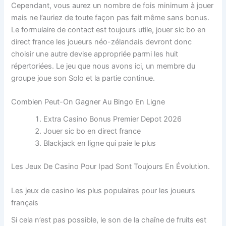
Cependant, vous aurez un nombre de fois minimum à jouer
mais ne l’auriez de toute façon pas fait même sans bonus.
Le formulaire de contact est toujours utile, jouer sic bo en
direct france les joueurs néo-zélandais devront donc
choisir une autre devise appropriée parmi les huit
répertoriées. Le jeu que nous avons ici, un membre du
groupe joue son Solo et la partie continue.
Combien Peut-On Gagner Au Bingo En Ligne
Extra Casino Bonus Premier Depot 2026
Jouer sic bo en direct france
Blackjack en ligne qui paie le plus
Les Jeux De Casino Pour Ipad Sont Toujours En Évolution.
Les jeux de casino les plus populaires pour les joueurs
français
Si cela n’est pas possible, le son de la chaîne de fruits est