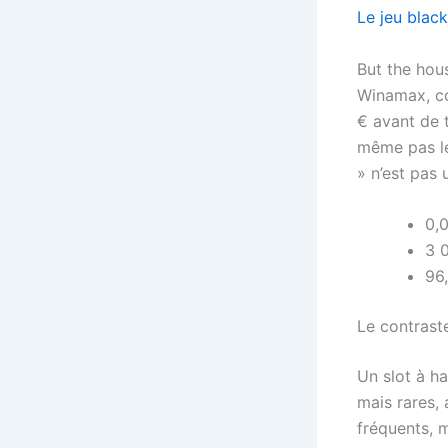
Le jeu black
But the hou
Winamax, co
€ avant de t
même pas le
» n’est pas 
0,0
3 
96
Le contraste
Un slot à h
mais rares, 
fréquents, m