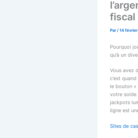
l’arge
fisca
Par
/
14 févrie
Pourquoi jou
qu’à un div
Vous avez d
c’est quand
le bouton « 
votre solde
jackpots lu
ligne est u
Sites de cas