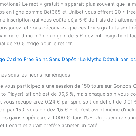
motions? Le mot « gratuit » apparaît plus souvent que le m
nos en ligne comme Bet365 et Unibet vous offrent 20 « free
ne inscription qui vous coûte déjà 5 € de frais de traitemen
ous jouez, et vous découvrez que ces tours gratuits sont ré
aximale, donc même un gain de 5 € devient insignifiant fa
l de 20 € exigé pour le retirer.
e Casino Free Spins Sans Dépôt : Le Mythe Détruit par les
hés sous les néons numériques
e vous participez à une session de 150 tours sur Gonzo’s Q
 to Player) affiché est de 96,5 %, mais chaque spin vous co
vous récupérerez 0,24 € par spin, soit un déficit de 0,01 €
ela par 150, vous perdez 1,5 € – et c’est avant même d’inclu
les gains supérieurs à 1 000 € dans l’UE. Un joueur raisonn
etit écart et aurait préféré acheter un café.