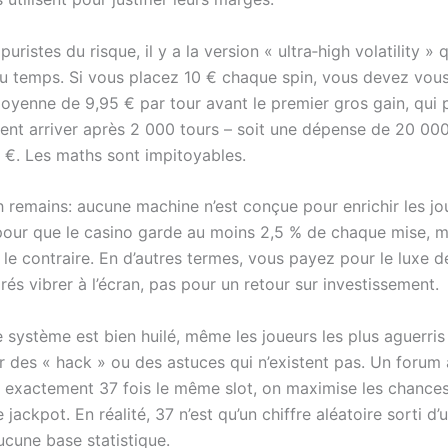
puristes du risque, il y a la version « ultra‑high volatility » 
u temps. Si vous placez 10 € chaque spin, vous devez vous
oyenne de 9,95 € par tour avant le premier gros gain, qui 
ent arriver après 2 000 tours – soit une dépense de 20 00
 €. Les maths sont impitoyables.
h remains: aucune machine n’est conçue pour enrichir les jo
 pour que le casino garde au moins 2,5 % de chaque mise, m
le contraire. En d’autres termes, vous payez pour le luxe d
rés vibrer à l’écran, pas pour un retour sur investissement.
 système est bien huilé, même les joueurs les plus aguerris 
r des « hack » ou des astuces qui n’existent pas. Un forum 
t exactement 37 fois le même slot, on maximise les chance
 jackpot. En réalité, 37 n’est qu’un chiffre aléatoire sorti d’
ucune base statistique.