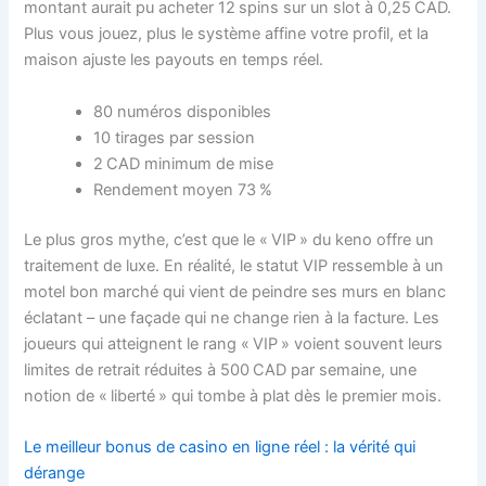
montant aurait pu acheter 12 spins sur un slot à 0,25 CAD.
Plus vous jouez, plus le système affine votre profil, et la
maison ajuste les payouts en temps réel.
80 numéros disponibles
10 tirages par session
2 CAD minimum de mise
Rendement moyen 73 %
Le plus gros mythe, c’est que le « VIP » du keno offre un
traitement de luxe. En réalité, le statut VIP ressemble à un
motel bon marché qui vient de peindre ses murs en blanc
éclatant – une façade qui ne change rien à la facture. Les
joueurs qui atteignent le rang « VIP » voient souvent leurs
limites de retrait réduites à 500 CAD par semaine, une
notion de « liberté » qui tombe à plat dès le premier mois.
Le meilleur bonus de casino en ligne réel : la vérité qui
dérange