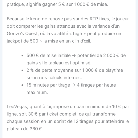
pratique, signifie gagner 5 € sur 1 000 € de mise.
Because le keno ne repose pas sur des RTP fixes, le joueur
doit comparer les gains attendus avec la variance d’un
Gonzo’s Quest, où la volatilité « high » peut produire un
jackpot de 500 × la mise en un clin d’œil.
500 € de mise initiale → potentiel de 2 000 € de
gains si le tableau est optimisé.
2 % de perte moyenne sur 1 000 € de playtime
selon nos calculs internes.
15 minutes par tirage → 4 tirages par heure
maximum.
LeoVegas, quant à lui, impose un pari minimum de 10 € par
ligne, soit 30 € par ticket complet, ce qui transforme
chaque session en un sprint de 12 tirages pour atteindre le
plateau de 360 €.