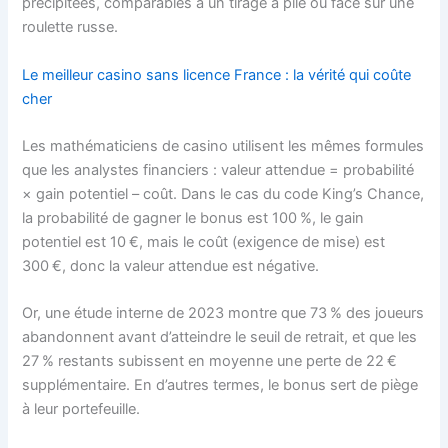
précipitées, comparables à un tirage à pile ou face sur une
roulette russe.
Le meilleur casino sans licence France : la vérité qui coûte
cher
Les mathématiciens de casino utilisent les mêmes formules
que les analystes financiers : valeur attendue = probabilité
× gain potentiel – coût. Dans le cas du code King’s Chance,
la probabilité de gagner le bonus est 100 %, le gain
potentiel est 10 €, mais le coût (exigence de mise) est
300 €, donc la valeur attendue est négative.
Or, une étude interne de 2023 montre que 73 % des joueurs
abandonnent avant d’atteindre le seuil de retrait, et que les
27 % restants subissent en moyenne une perte de 22 €
supplémentaire. En d’autres termes, le bonus sert de piège
à leur portefeuille.