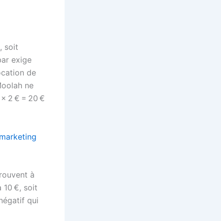
 soit
ar exige
ocation de
Moolah ne
 × 2 € = 20 €
 marketing
trouvent à
 10 €, soit
négatif qui