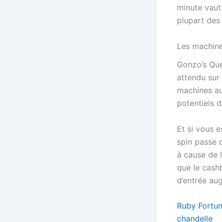
minute vaut
plupart des 
Les machine
Gonzo’s Ques
attendu sur 
machines aux
potentiels d
Et si vous 
spin passe d
à cause de 
que le cashb
d’entrée au
Ruby Fortun
chandelle