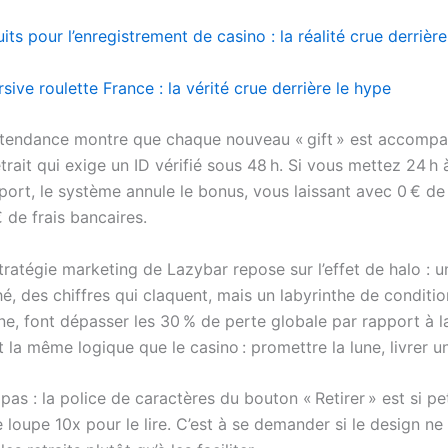
its pour l’enregistrement de casino : la réalité crue derrière
ive roulette France : la vérité crue derrière le hype
 tendance montre que chaque nouveau « gift » est accompa
trait qui exige un ID vérifié sous 48 h. Si vous mettez 24 h
port, le système annule le bonus, vous laissant avec 0 € de
 de frais bancaires.
stratégie marketing de Lazybar repose sur l’effet de halo : u
é, des chiffres qui claquent, mais un labyrinthe de condition
ne, font dépasser les 30 % de perte globale par rapport à l
est la même logique que le casino : promettre la lune, livrer u
 pas : la police de caractères du bouton « Retirer » est si pe
 loupe 10x pour le lire. C’est à se demander si le design ne