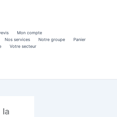
evis
Mon compte
Nos services
Notre groupe
Panier
e
Votre secteur
 la