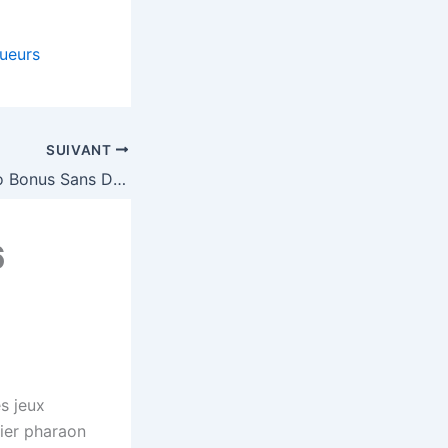
oueurs
SUIVANT
Omni Slots Casino Bonus Sans Dépôt 2026 : Le Mythe du Gratuit Qui Ne Vous Rendra Jamais Riche
6
s jeux
ier pharaon