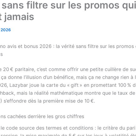
 sans filtre sur les promos qu
t jamais
r 2026
no avis et bonus 2026 : la vérité sans filtre sur les promos 
is
20 € paritaire, c’est comme offrir une petite cuillère de su
 ça donne l’illusion d’un bénéfice, mais ça ne change rien à 
026, Lazybar joue la carte du « gift » en promettant 100 % 
hback, mais la réalité mathématique montre que le taux de
 s’effondre dès la première mise de 10 €.
ns cachées derrière les gros chiffres
le code source des termes et conditions : le critère du pa
session, la mise maximale de 5 € sur les jeux à volatilité éle