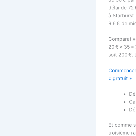
délai de 72 
à Starburst 
9,6 € de mis
Comparative
20 € × 35 =
soit 200 €. 
Commencer c
« gratuit »
Dé
Ca
Dél
Et comme si 
troisième r