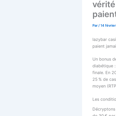
vérité
paien
Par
/
14 févrie
lazybar casi
paient jama
Un bonus de 
diabétique :
finale. En 2
25 % de cas
moyen (RTP)
Les conditio
Décryptons 
de 30 € par 