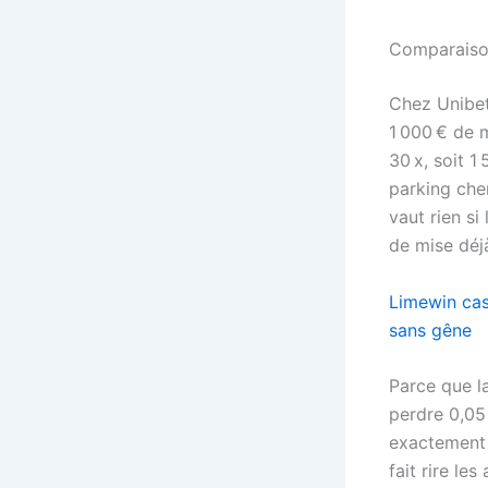
Comparaison
Chez Unibet,
1 000 € de 
30 x, soit 1
parking che
vaut rien si
de mise déj
Limewin cas
sans gêne
Parce que la
perdre 0,05 
exactement 
fait rire le