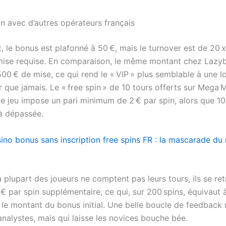
 avec d’autres opérateurs français
 le bonus est plafonné à 50 €, mais le turnover est de 20 x,
mise requise. En comparaison, le même montant chez Lazyb
 500 € de mise, ce qui rend le « VIP » plus semblable à une l
r que jamais. Le « free spin » de 10 tours offerts sur Mega 
 le jeu impose un pari minimum de 2 € par spin, alors que 10
à dépassée.
ino bonus sans inscription free spins FR : la mascarade du
 plupart des joueurs ne comptent pas leurs tours, ils se re
€ par spin supplémentaire, ce qui, sur 200 spins, équivaut à
le montant du bonus initial. Une belle boucle de feedback 
s analystes, mais qui laisse les novices bouche bée.