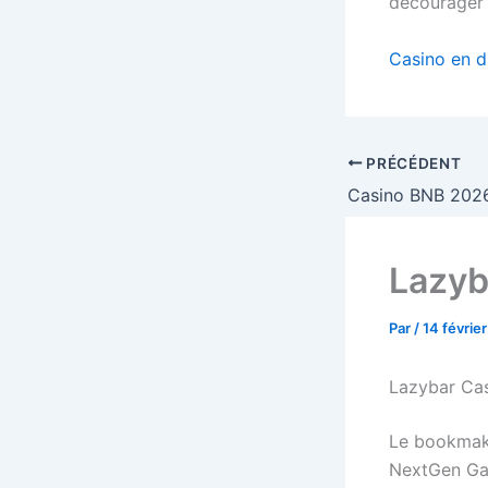
décourager le
Casino en d
PRÉCÉDENT
Lazyb
Par
/
14 févrie
Lazybar Cas
Le bookmake
NextGen Gam