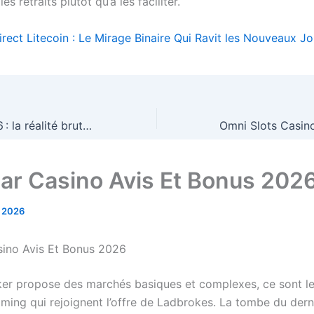
s retraits plutôt qu’à les faciliter.
irect Litecoin : Le Mirage Binaire Qui Ravit les Nouveaux J
Casino BNB 2026 : la réalité brutale derrière les promesses de luxe
ar Casino Avis Et Bonus 202
r 2026
ino Avis Et Bonus 2026
r propose des marchés basiques et complexes, ce sont le
ing qui rejoignent l’offre de Ladbrokes. La tombe du dern