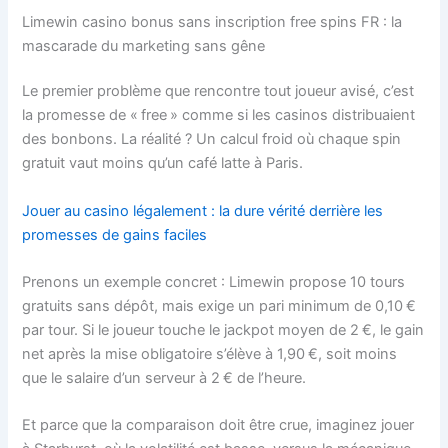
Limewin casino bonus sans inscription free spins FR : la
mascarade du marketing sans gêne
Le premier problème que rencontre tout joueur avisé, c’est
la promesse de « free » comme si les casinos distribuaient
des bonbons. La réalité ? Un calcul froid où chaque spin
gratuit vaut moins qu’un café latte à Paris.
Jouer au casino légalement : la dure vérité derrière les
promesses de gains faciles
Prenons un exemple concret : Limewin propose 10 tours
gratuits sans dépôt, mais exige un pari minimum de 0,10 €
par tour. Si le joueur touche le jackpot moyen de 2 €, le gain
net après la mise obligatoire s’élève à 1,90 €, soit moins
que le salaire d’un serveur à 2 € de l’heure.
Et parce que la comparaison doit être crue, imaginez jouer