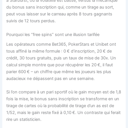
à Starburst, où la volatilité est basse, versus la mécanique
du bonus sans inscription qui, comme un tirage au sort,
peut vous laisser sur le carreau après 8 tours gagnants
suivis de 12 tours perdus.
Pourquoi les “free spins” sont une illusion tarifée
Les opérateurs comme Bet365, PokerStars et Unibet ont
tous affiné la même formule : 0 € d’inscription, 20 € de
crédit, 30 tours gratuits, puis un taux de mise de 30x. Un
calcul simple montre que pour récupérer les 20 €, il faut
parier 600 € – un chiffre que même les joueurs les plus
audacieux ne dépassent pas en une semaine.
Si l’on compare à un pari sportif où le gain moyen est de 1,8
fois la mise, le bonus sans inscription se transforme en un
tirage de cartes où la probabilité de tirage d’un as est de
1/52, mais le gain reste fixé à 0,10 €. Un contraste qui ferait
rire un statisticien.