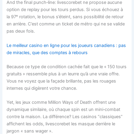
And the final punch‑line: livescorebet ne propose aucune
option de replay pour les tours perdus. Si vous échouez à
la 97ᵉ rotation, le bonus s’éteint, sans possibilité de retour
en arrière. C’est comme un ticket de métro qui ne se valide
pas deux fois.
Le meilleur casino en ligne pour les joueurs canadiens : pas
de miracles, que des comptes à rebours
Because ce type de condition cachée fait que le « 150 tours
gratuits » ressemble plus à un leurre qu’à une vraie offre.
Vous ne voyez que la façade brillante, pas les rouages
internes qui digèrent votre chance.
Yet, les jeux comme Million Ways of Death offrent une
dynamique similaire, où chaque spin est un mini‑combat
contre la maison. La différence? Les casinos “classiques”
affichent les odds, livescorebet les masque derrière le
jargon « sans wager ».