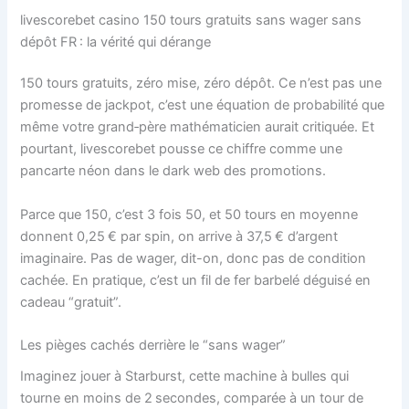
livescorebet casino 150 tours gratuits sans wager sans
dépôt FR : la vérité qui dérange
150 tours gratuits, zéro mise, zéro dépôt. Ce n’est pas une
promesse de jackpot, c’est une équation de probabilité que
même votre grand‑père mathématicien aurait critiquée. Et
pourtant, livescorebet pousse ce chiffre comme une
pancarte néon dans le dark web des promotions.
Parce que 150, c’est 3 fois 50, et 50 tours en moyenne
donnent 0,25 € par spin, on arrive à 37,5 € d’argent
imaginaire. Pas de wager, dit-on, donc pas de condition
cachée. En pratique, c’est un fil de fer barbelé déguisé en
cadeau “gratuit”.
Les pièges cachés derrière le “sans wager”
Imaginez jouer à Starburst, cette machine à bulles qui
tourne en moins de 2 secondes, comparée à un tour de