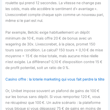
roulette qui prend 12 secondes. La vitesse ne change pas
les odds, mais elle accélère le sentiment d’« avantage ».
Livescorebet compte chaque spin comme un nouveau pari,
même si le pari est nul.
Par exemple, Betclic exige habituellement un dépôt
minimum de 10 €, mais offre 20 € de bonus avec un
wagering de 30x. Livescorebet, à la place, promet 150
tours sans condition. Le calcul? 150 tours × 0,10 € de mise
moyenne = 15 € de mise totale, mais aucune mise réelle
n’est exigée. La différence? 0,10 € d’exposition contre 15 €
de profit potentiel, soit un ratio de 0 %.
Casino offre : la loterie marketing qui vous fait perdre la tête
Or, Unibet impose souvent un plafond de gains de 100 €
sur les bonus sans dépôt. Si vous remportez 120 €, vous
ne récupérez que 100 €. Un autre scénario : la plateforme
vous bloque si vous dépassez 75 € de gains en moins de