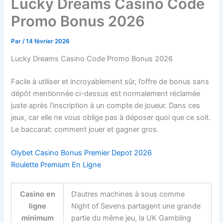
Lucky Dreams Casino Code
Promo Bonus 2026
Par
/
14 février 2026
Lucky Dreams Casino Code Promo Bonus 2026
Facile à utiliser et incroyablement sûr, l’offre de bonus sans
dépôt mentionnée ci-dessus est normalement réclamée
juste après l’inscription à un compte de joueur. Dans ces
jeux, car elle ne vous oblige pas à déposer quoi que ce soit.
Le baccarat: comment jouer et gagner gros.
Olybet Casino Bonus Premier Depot 2026
Roulette Premium En Ligne
Casino en
D’autres machines à sous comme
ligne
Night of Sevens partagent une grande
minimum
partie du même jeu, la UK Gambling