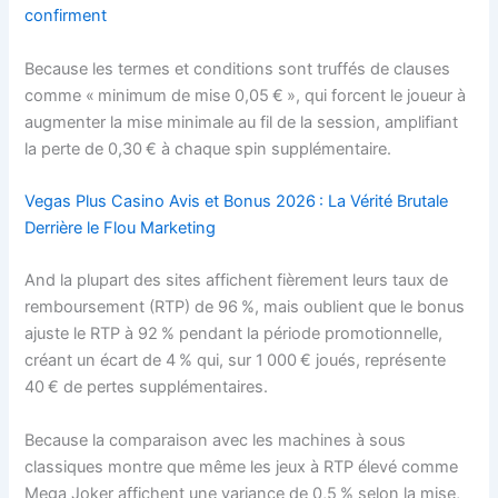
confirment
Because les termes et conditions sont truffés de clauses
comme « minimum de mise 0,05 € », qui forcent le joueur à
augmenter la mise minimale au fil de la session, amplifiant
la perte de 0,30 € à chaque spin supplémentaire.
Vegas Plus Casino Avis et Bonus 2026 : La Vérité Brutale
Derrière le Flou Marketing
And la plupart des sites affichent fièrement leurs taux de
remboursement (RTP) de 96 %, mais oublient que le bonus
ajuste le RTP à 92 % pendant la période promotionnelle,
créant un écart de 4 % qui, sur 1 000 € joués, représente
40 € de pertes supplémentaires.
Because la comparaison avec les machines à sous
classiques montre que même les jeux à RTP élevé comme
Mega Joker affichent une variance de 0,5 % selon la mise,