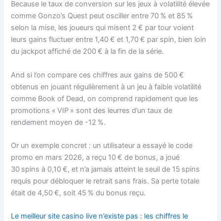
Because le taux de conversion sur les jeux à volatilité élevée
comme Gonzo’s Quest peut osciller entre 70 % et 85 %
selon la mise, les joueurs qui misent 2 € par tour voient
leurs gains fluctuer entre 1,40 € et 1,70 € par spin, bien loin
du jackpot affiché de 200 € à la fin de la série.
And si l’on compare ces chiffres aux gains de 500 €
obtenus en jouant régulièrement à un jeu à faible volatilité
comme Book of Dead, on comprend rapidement que les
promotions « VIP » sont des leurres d’un taux de
rendement moyen de -12 %.
Or un exemple concret : un utilisateur a essayé le code
promo en mars 2026, a reçu 10 € de bonus, a joué
30 spins à 0,10 €, et n’a jamais atteint le seuil de 15 spins
requis pour débloquer le retrait sans frais. Sa perte totale
était de 4,50 €, soit 45 % du bonus reçu.
Le meilleur site casino live n’existe pas : les chiffres le