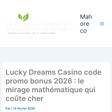
Aller
au
contenu
Mah
ore
co
Lucky Dreams Casino code
promo bonus 2026 : le
mirage mathématique qui
coûte cher
Par
/
14 février 2026