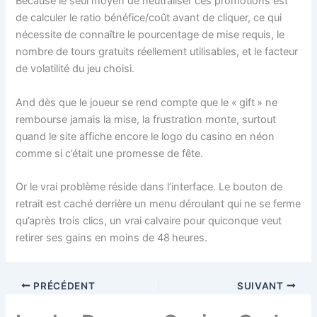
Because le seul moyen de neutraliser ces promotions est
de calculer le ratio bénéfice/coût avant de cliquer, ce qui
nécessite de connaître le pourcentage de mise requis, le
nombre de tours gratuits réellement utilisables, et le facteur
de volatilité du jeu choisi.
And dès que le joueur se rend compte que le « gift » ne
rembourse jamais la mise, la frustration monte, surtout
quand le site affiche encore le logo du casino en néon
comme si c’était une promesse de fête.
Or le vrai problème réside dans l’interface. Le bouton de
retrait est caché derrière un menu déroulant qui ne se ferme
qu’après trois clics, un vrai calvaire pour quiconque veut
retirer ses gains en moins de 48 heures.
PRÉCÉDENT
SUIVANT