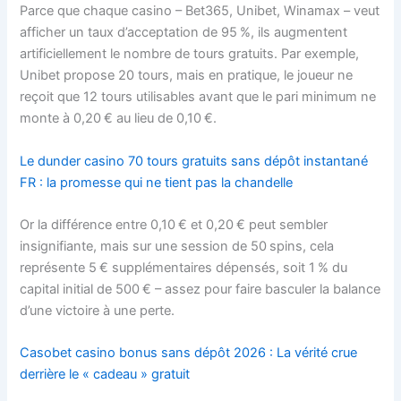
Parce que chaque casino – Bet365, Unibet, Winamax – veut
afficher un taux d’acceptation de 95 %, ils augmentent
artificiellement le nombre de tours gratuits. Par exemple,
Unibet propose 20 tours, mais en pratique, le joueur ne
reçoit que 12 tours utilisables avant que le pari minimum ne
monte à 0,20 € au lieu de 0,10 €.
Le dunder casino 70 tours gratuits sans dépôt instantané
FR : la promesse qui ne tient pas la chandelle
Or la différence entre 0,10 € et 0,20 € peut sembler
insignifiante, mais sur une session de 50 spins, cela
représente 5 € supplémentaires dépensés, soit 1 % du
capital initial de 500 € – assez pour faire basculer la balance
d’une victoire à une perte.
Casobet casino bonus sans dépôt 2026 : La vérité crue
derrière le « cadeau » gratuit