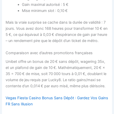
Gain maximal autorisé : 5 €
Mise minimum slot : 0,10 €
Mais la vraie surprise se cache dans la durée de validité : 7
jours. Vous avez donc 168 heures pour transformer 10 € en
5 €, ce qui équivaut à 0,03 € d’espérance de gain par heure
– un rendement pire que le dépôt d’un ticket de métro.
Comparaison avec d’autres promotions françaises
Unibet offre un bonus de 20 € sans dépôt, wagering 35x,
et un plafond de gain de 10 €. Mathématiquement, 20 € ×
35 = 700 € de mise, soit 70 000 tours à 0,01 €, doublant le
volume de jeu requis par Lucky8. Le ratio gains/maxi se
contente d’un 0,014 € par euro misé, même plus dérisoire.
Vegas Fiesta Casino Bonus Sans Dépôt : Gardez Vos Gains
FR Sans Illusion