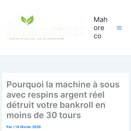
Aller
au
contenu
Mah
ore
co
Pourquoi la machine à sous
avec respins argent réel
détruit votre bankroll en
moins de 30 tours
Par
/
14 février 2026