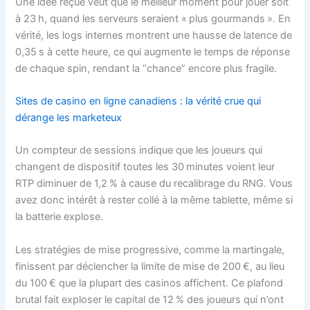
Une idée reçue veut que le meilleur moment pour jouer soit
à 23 h, quand les serveurs seraient « plus gourmands ». En
vérité, les logs internes montrent une hausse de latence de
0,35 s à cette heure, ce qui augmente le temps de réponse
de chaque spin, rendant la “chance” encore plus fragile.
Sites de casino en ligne canadiens : la vérité crue qui
dérange les marketeux
Un compteur de sessions indique que les joueurs qui
changent de dispositif toutes les 30 minutes voient leur
RTP diminuer de 1,2 % à cause du recalibrage du RNG. Vous
avez donc intérêt à rester collé à la même tablette, même si
la batterie explose.
Les stratégies de mise progressive, comme la martingale,
finissent par déclencher la limite de mise de 200 €, au lieu
du 100 € que la plupart des casinos affichent. Ce plafond
brutal fait exploser le capital de 12 % des joueurs qui n’ont