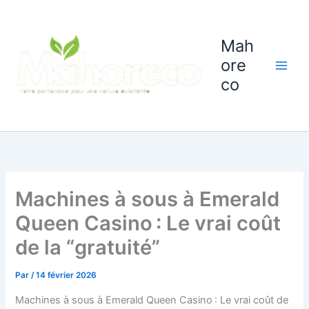
Aller
au
contenu
Mah
ore
co
Machines à sous à Emerald
Queen Casino : Le vrai coût
de la “gratuité”
Par
/
14 février 2026
Machines à sous à Emerald Queen Casino : Le vrai coût de