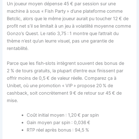
Un joueur moyen dépense 45 € par session sur une
machine à sous « Fish Party » d’une plateforme comme
Betclic, alors que le même joueur aurait pu toucher 12 € de
profit net s’il se limitait à un jeu à volatilité moyenne comme
Gonzo’s Quest. Le ratio 3,75 : 1 montre que l’attrait du
thème n’est qu’un leurre visuel, pas une garantie de
rentabilité.
Parce que les fish‑slots intègrent souvent des bonus de
2 % de tours gratuits, la plupart d’entre eux finissent par
offrir moins de 0,5 € de valeur réelle. Comparez ça à
Unibet, où une promotion « VIP » propose 20 % de
cashback, soit concrètement 9 € de retour sur 45 € de
mise.
Coût initial moyen : 1,20 € par spin
Gain moyen par spin : 0,036 €
RTP réel après bonus : 94,5 %