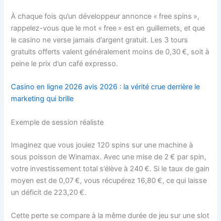
À chaque fois qu’un développeur annonce « free spins »,
rappelez-vous que le mot « free » est en guillemets, et que
le casino ne verse jamais d’argent gratuit. Les 3 tours
gratuits offerts valent généralement moins de 0,30 €, soit à
peine le prix d’un café expresso.
Casino en ligne 2026 avis 2026 : la vérité crue derrière le
marketing qui brille
Exemple de session réaliste
Imaginez que vous jouiez 120 spins sur une machine à
sous poisson de Winamax. Avec une mise de 2 € par spin,
votre investissement total s’élève à 240 €. Si le taux de gain
moyen est de 0,07 €, vous récupérez 16,80 €, ce qui laisse
un déficit de 223,20 €.
Cette perte se compare à la même durée de jeu sur une slot