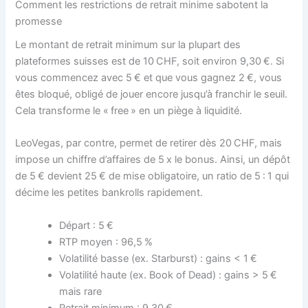
Comment les restrictions de retrait minime sabotent la
promesse
Le montant de retrait minimum sur la plupart des
plateformes suisses est de 10 CHF, soit environ 9,30 €. Si
vous commencez avec 5 € et que vous gagnez 2 €, vous
êtes bloqué, obligé de jouer encore jusqu’à franchir le seuil.
Cela transforme le « free » en un piège à liquidité.
LeoVegas, par contre, permet de retirer dès 20 CHF, mais
impose un chiffre d’affaires de 5 x le bonus. Ainsi, un dépôt
de 5 € devient 25 € de mise obligatoire, un ratio de 5 : 1 qui
décime les petites bankrolls rapidement.
Départ : 5 €
RTP moyen : 96,5 %
Volatilité basse (ex. Starburst) : gains < 1 €
Volatilité haute (ex. Book of Dead) : gains > 5 €
mais rare
Retrait minimum : 9,30 €