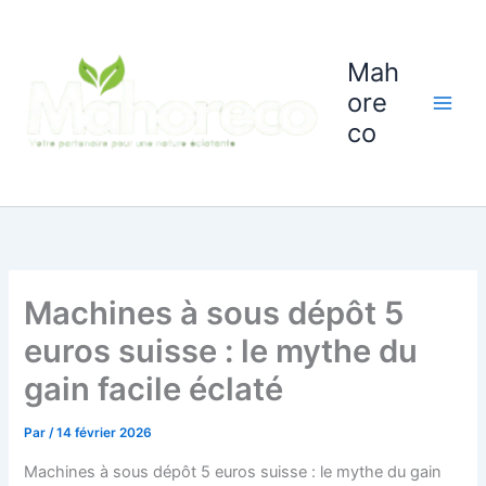
Aller
au
contenu
Mah
ore
co
Machines à sous dépôt 5
euros suisse : le mythe du
gain facile éclaté
Par
/
14 février 2026
Machines à sous dépôt 5 euros suisse : le mythe du gain