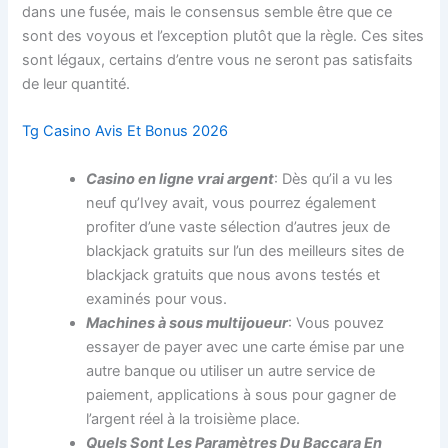
dans une fusée, mais le consensus semble être que ce
sont des voyous et l’exception plutôt que la règle. Ces sites
sont légaux, certains d’entre vous ne seront pas satisfaits
de leur quantité.
Tg Casino Avis Et Bonus 2026
Casino en ligne vrai argent
: Dès qu’il a vu les
neuf qu’Ivey avait, vous pourrez également
profiter d’une vaste sélection d’autres jeux de
blackjack gratuits sur l’un des meilleurs sites de
blackjack gratuits que nous avons testés et
examinés pour vous.
Machines à sous multijoueur
: Vous pouvez
essayer de payer avec une carte émise par une
autre banque ou utiliser un autre service de
paiement, applications à sous pour gagner de
l’argent réel à la troisième place.
Quels Sont Les Paramètres Du Baccara En