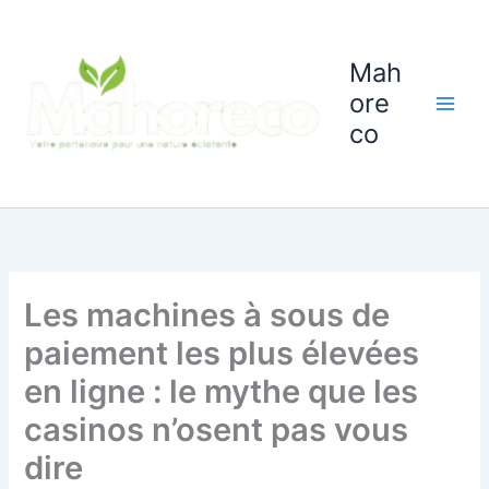
Aller
au
contenu
Mah
ore
co
Les machines à sous de
paiement les plus élevées
en ligne : le mythe que les
casinos n’osent pas vous
dire