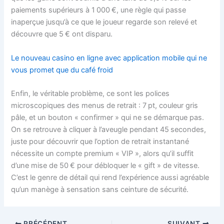
paiements supérieurs à 1 000 €, une règle qui passe
inaperçue jusqu’à ce que le joueur regarde son relevé et
découvre que 5 € ont disparu.
Le nouveau casino en ligne avec application mobile qui ne
vous promet que du café froid
Enfin, le véritable problème, ce sont les polices
microscopiques des menus de retrait : 7 pt, couleur gris
pâle, et un bouton « confirmer » qui ne se démarque pas.
On se retrouve à cliquer à l’aveugle pendant 45 secondes,
juste pour découvrir que l’option de retrait instantané
nécessite un compte premium « VIP », alors qu’il suffit
d’une mise de 50 € pour débloquer le « gift » de vitesse.
C’est le genre de détail qui rend l’expérience aussi agréable
qu’un manège à sensation sans ceinture de sécurité.
PRÉCÉDENT
SUIVANT