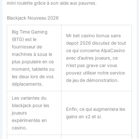
mini roulette grâce à son aide aux pauvres.
Blackjack Nouveau 2026
Big Time Gaming
Mr bet casino bonus sans
(BTG) est le
depot 2026 discutez de tout
fournisseur de
ce qui concerne AlpaCasino
machines à sous le
avec d’autres joueurs, ce
plus populaire en ce
n’est pas grave car vous
moment, tablette ou
pouvez utiliser notre service
les deux lors de vos
de jeu de démonstration.
déplacements.
Les variantes du
blackjack pour les
Enfin, ce qui augmentera les
joueurs
gains en x2 et si.
expérimentés en
casino.