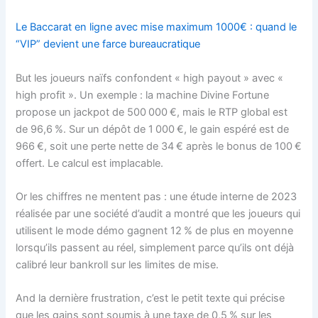
Le Baccarat en ligne avec mise maximum 1000€ : quand le
“VIP” devient une farce bureaucratique
But les joueurs naïfs confondent « high payout » avec «
high profit ». Un exemple : la machine Divine Fortune
propose un jackpot de 500 000 €, mais le RTP global est
de 96,6 %. Sur un dépôt de 1 000 €, le gain espéré est de
966 €, soit une perte nette de 34 € après le bonus de 100 €
offert. Le calcul est implacable.
Or les chiffres ne mentent pas : une étude interne de 2023
réalisée par une société d’audit a montré que les joueurs qui
utilisent le mode démo gagnent 12 % de plus en moyenne
lorsqu’ils passent au réel, simplement parce qu’ils ont déjà
calibré leur bankroll sur les limites de mise.
And la dernière frustration, c’est le petit texte qui précise
que les gains sont soumis à une taxe de 0,5 % sur les