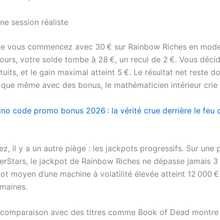
ne session réaliste
e vous commencez avec 30 € sur Rainbow Riches en mode 
ours, votre solde tombe à 28 €, un recul de 2 €. Vous décid
tuits, et le gain maximal atteint 5 €. Le résultat net reste do
que même avec des bonus, le mathématicien intérieur crie «
no code promo bonus 2026 : la vérité crue derrière le feu d
z, il y a un autre piège : les jackpots progressifs. Sur une
Stars, le jackpot de Rainbow Riches ne dépasse jamais 3 
ot moyen d’une machine à volatilité élevée atteint 12 000 €
maines.
a comparaison avec des titres comme Book of Dead montre 