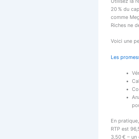
Utilisez la 
20 % du capi
comme Mega 
Riches ne d
Voici une pe
Les promess
Vér
Ca
Con
An
pou
En pratique,
RTP est 96,5
3,50 € – un 