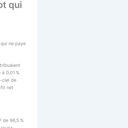
ot qui
 qui ne paye
tribuaient
 à 0,01 %
-ciel de
it net
P de 96,5 %
 jouez