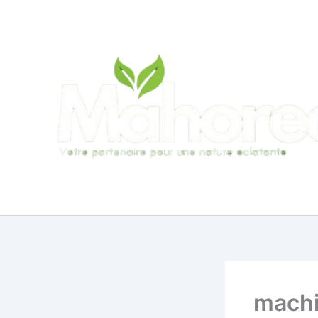
Aller
au
contenu
machi