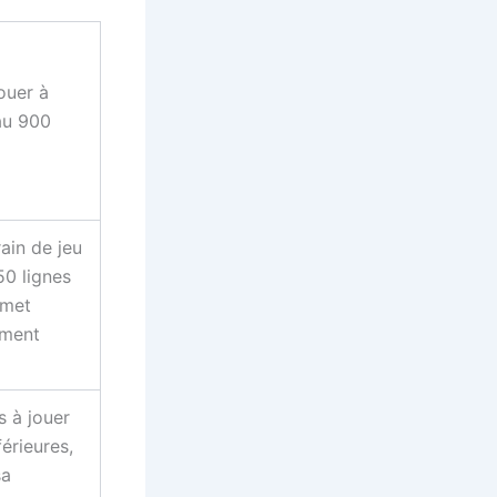
ouer à
au 900
ain de jeu
50 lignes
rmet
ement
 à jouer
érieures,
sa