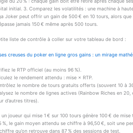
règle du 20 % : chaque gain doit être retiré après chaque se
tal initial. 3. Comparez les volatilités : une machine à haut
Joker peut offrir un gain de 500 € en 10 tours, alors qu
épasse jamais 150 € même après 500 tours.
tite liste de contrôle à coller sur votre tableau de bord :
es creuses du poker en ligne gros gains : un mirage math
ifiez le RTP officiel (au moins 96 %).
lculez le rendement attendu : mise × RTP.
trôlez le nombre de tours gratuits offerts (souvent 10 à 30
alysez le nombre de lignes actives (Rainbow Riches en 20,
r d’autres titres).
 un joueur qui mise 1 € sur 100 tours génère 100 € de mise t
 %, le gain moyen attendu se chiffre à 96,50 €, soit une pe
chiffre qu’on retrouve dans 87 % des sessions de test.