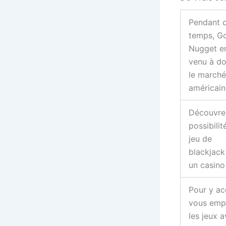
Pendant 
temps, G
Nugget e
venu à d
le marché
américain
Découvre
possibilit
jeu de
blackjack
un casino
Pour y ac
vous emp
les jeux 