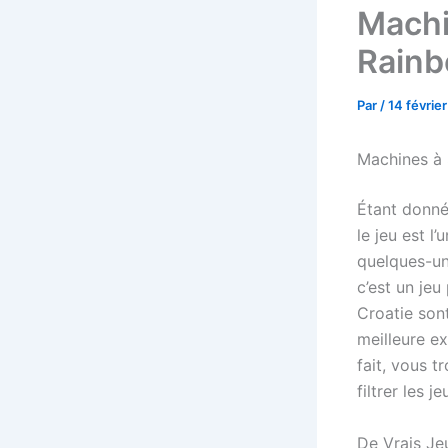
Machi
Rainb
Par
/
14 févrie
Machines à 
Étant donné
le jeu est l
quelques-un
c’est un je
Croatie son
meilleure ex
fait, vous 
filtrer les 
De Vrais Je