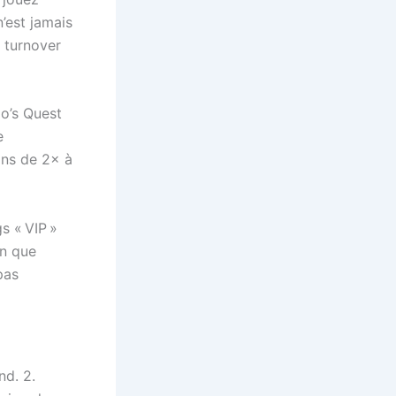
’est jamais
 turnover
o’s Quest
e
ins de 2× à
s « VIP »
on que
pas
nd. 2.