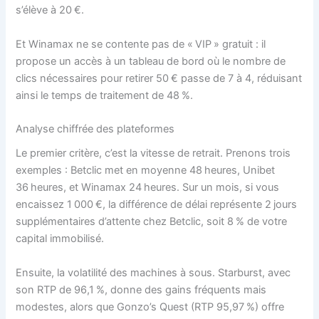
s’élève à 20 €.
Et Winamax ne se contente pas de « VIP » gratuit : il
propose un accès à un tableau de bord où le nombre de
clics nécessaires pour retirer 50 € passe de 7 à 4, réduisant
ainsi le temps de traitement de 48 %.
Analyse chiffrée des plateformes
Le premier critère, c’est la vitesse de retrait. Prenons trois
exemples : Betclic met en moyenne 48 heures, Unibet
36 heures, et Winamax 24 heures. Sur un mois, si vous
encaissez 1 000 €, la différence de délai représente 2 jours
supplémentaires d’attente chez Betclic, soit 8 % de votre
capital immobilisé.
Ensuite, la volatilité des machines à sous. Starburst, avec
son RTP de 96,1 %, donne des gains fréquents mais
modestes, alors que Gonzo’s Quest (RTP 95,97 %) offre