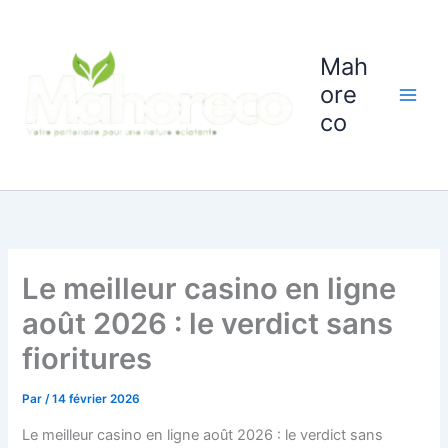
Aller
au
contenu
Mah
ore
co
Le meilleur casino en ligne
août 2026 : le verdict sans
fioritures
Par
/
14 février 2026
Le meilleur casino en ligne août 2026 : le verdict sans