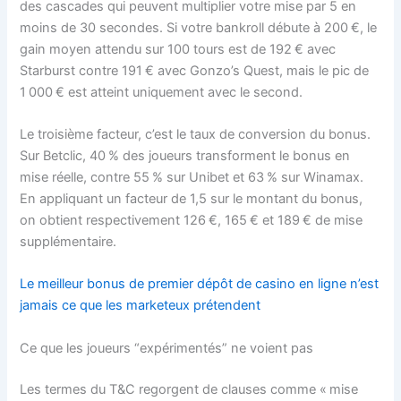
des cascades qui peuvent multiplier votre mise par 5 en
moins de 30 secondes. Si votre bankroll débute à 200 €, le
gain moyen attendu sur 100 tours est de 192 € avec
Starburst contre 191 € avec Gonzo’s Quest, mais le pic de
1 000 € est atteint uniquement avec le second.
Le troisième facteur, c’est le taux de conversion du bonus.
Sur Betclic, 40 % des joueurs transforment le bonus en
mise réelle, contre 55 % sur Unibet et 63 % sur Winamax.
En appliquant un facteur de 1,5 sur le montant du bonus,
on obtient respectivement 126 €, 165 € et 189 € de mise
supplémentaire.
Le meilleur bonus de premier dépôt de casino en ligne n’est
jamais ce que les marketeux prétendent
Ce que les joueurs “expérimentés” ne voient pas
Les termes du T&C regorgent de clauses comme « mise