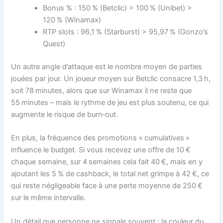
Bonus % : 150 % (Betclic) > 100 % (Unibet) >
120 % (Winamax)
RTP slots : 96,1 % (Starburst) > 95,97 % (Gonzo’s
Quest)
Un autre angle d’attaque est le nombre moyen de parties
jouées par jour. Un joueur moyen sur Betclic consacre 1,3 h,
soit 78 minutes, alors que sur Winamax il ne reste que
55 minutes – mais le rythme de jeu est plus soutenu, ce qui
augmente le risque de burn‑out.
En plus, la fréquence des promotions « cumulatives »
influence le budget. Si vous recevez une offre de 10 €
chaque semaine, sur 4 semaines cela fait 40 €, mais en y
ajoutant les 5 % de cashback, le total net grimpe à 42 €, ce
qui reste négligeable face à une perte moyenne de 250 €
sur le même intervalle.
Un détail que personne ne signale souvent : la couleur du