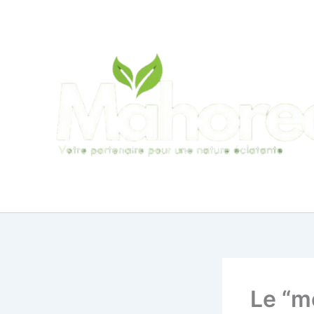
Aller
au
contenu
Le “me