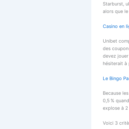
Starburst, u
alors que l
Casino en li
Unibet comp
des coupons
devez jouer
hésiterait à 
Le Bingo Pa
Because les
0,5 % quand
explose à 2 
Voici 3 crit