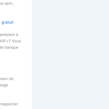
ue spin,
 gratuit
semblent à
 VIP »? Vous
 de banque
n
aison de
ntage
 respecter :