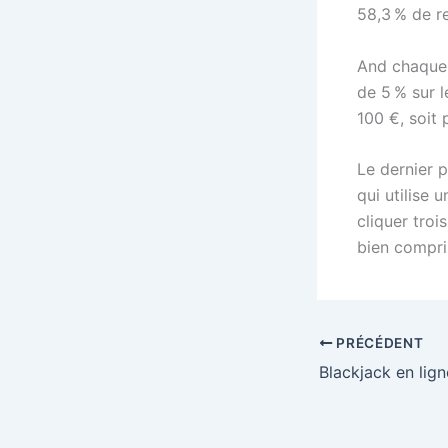
58,3 % de re
And chaque 
de 5 % sur l
100 €, soit 
Le dernier p
qui utilise 
cliquer troi
bien compri
PRÉCÉDENT