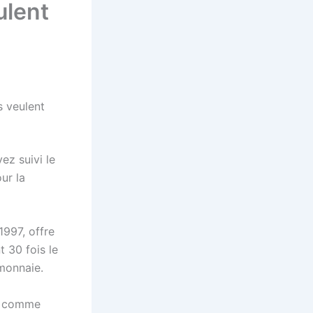
ulent
s veulent
ez suivi le
ur la
1997, offre
 30 fois le
monnaie.
ne comme