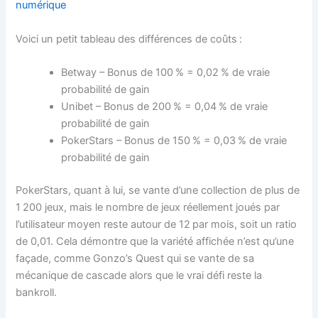
numérique
Voici un petit tableau des différences de coûts :
Betway – Bonus de 100 % = 0,02 % de vraie
probabilité de gain
Unibet – Bonus de 200 % = 0,04 % de vraie
probabilité de gain
PokerStars – Bonus de 150 % = 0,03 % de vraie
probabilité de gain
PokerStars, quant à lui, se vante d’une collection de plus de
1 200 jeux, mais le nombre de jeux réellement joués par
l’utilisateur moyen reste autour de 12 par mois, soit un ratio
de 0,01. Cela démontre que la variété affichée n’est qu’une
façade, comme Gonzo’s Quest qui se vante de sa
mécanique de cascade alors que le vrai défi reste la
bankroll.