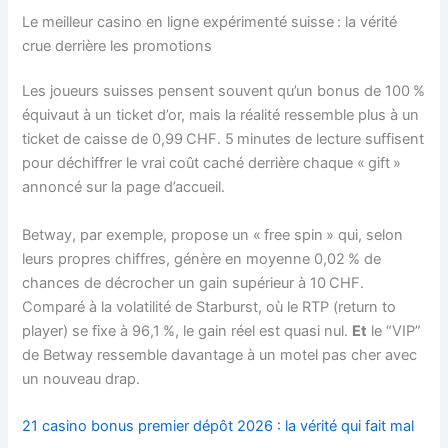
Le meilleur casino en ligne expérimenté suisse : la vérité
crue derrière les promotions
Les joueurs suisses pensent souvent qu’un bonus de 100 %
équivaut à un ticket d’or, mais la réalité ressemble plus à un
ticket de caisse de 0,99 CHF. 5 minutes de lecture suffisent
pour déchiffrer le vrai coût caché derrière chaque « gift »
annoncé sur la page d’accueil.
Betway, par exemple, propose un « free spin » qui, selon
leurs propres chiffres, génère en moyenne 0,02 % de
chances de décrocher un gain supérieur à 10 CHF.
Comparé à la volatilité de Starburst, où le RTP (return to
player) se fixe à 96,1 %, le gain réel est quasi nul.
Et
le “VIP”
de Betway ressemble davantage à un motel pas cher avec
un nouveau drap.
21 casino bonus premier dépôt 2026 : la vérité qui fait mal