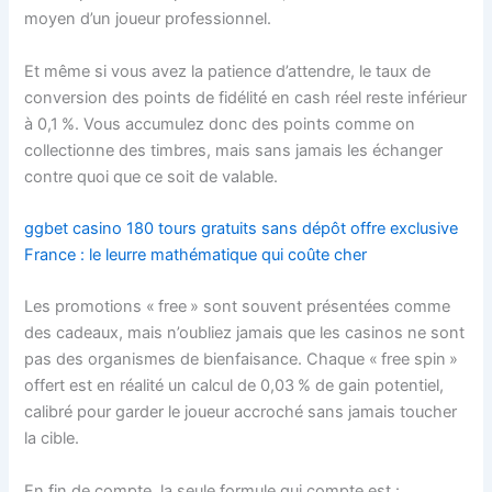
moyen d’un joueur professionnel.
Et même si vous avez la patience d’attendre, le taux de
conversion des points de fidélité en cash réel reste inférieur
à 0,1 %. Vous accumulez donc des points comme on
collectionne des timbres, mais sans jamais les échanger
contre quoi que ce soit de valable.
ggbet casino 180 tours gratuits sans dépôt offre exclusive
France : le leurre mathématique qui coûte cher
Les promotions « free » sont souvent présentées comme
des cadeaux, mais n’oubliez jamais que les casinos ne sont
pas des organismes de bienfaisance. Chaque « free spin »
offert est en réalité un calcul de 0,03 % de gain potentiel,
calibré pour garder le joueur accroché sans jamais toucher
la cible.
En fin de compte, la seule formule qui compte est :