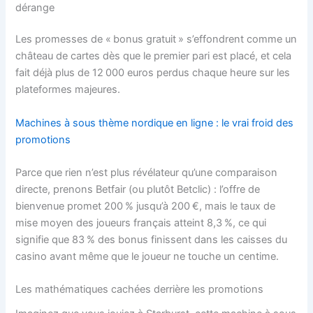
dérange
Les promesses de « bonus gratuit » s’effondrent comme un
château de cartes dès que le premier pari est placé, et cela
fait déjà plus de 12 000 euros perdus chaque heure sur les
plateformes majeures.
Machines à sous thème nordique en ligne : le vrai froid des
promotions
Parce que rien n’est plus révélateur qu’une comparaison
directe, prenons Betfair (ou plutôt Betclic) : l’offre de
bienvenue promet 200 % jusqu’à 200 €, mais le taux de
mise moyen des joueurs français atteint 8,3 %, ce qui
signifie que 83 % des bonus finissent dans les caisses du
casino avant même que le joueur ne touche un centime.
Les mathématiques cachées derrière les promotions