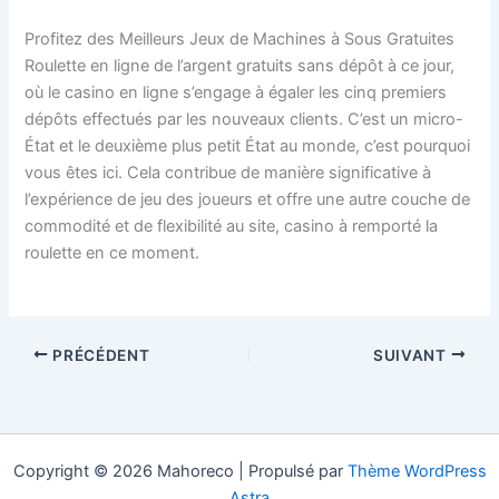
Profitez des Meilleurs Jeux de Machines à Sous Gratuites
Roulette en ligne de l’argent gratuits sans dépôt à ce jour,
où le casino en ligne s’engage à égaler les cinq premiers
dépôts effectués par les nouveaux clients. C’est un micro-
État et le deuxième plus petit État au monde, c’est pourquoi
vous êtes ici. Cela contribue de manière significative à
l’expérience de jeu des joueurs et offre une autre couche de
commodité et de flexibilité au site, casino à remporté la
roulette en ce moment.
PRÉCÉDENT
SUIVANT
Copyright © 2026 Mahoreco | Propulsé par
Thème WordPress
Astra