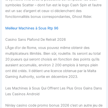
symboles Scatter – dont l’un est le logo Cash Spin et l’autre
est un sac d’argent et ceux-ci déclenchent des
fonctionnalités bonus correspondantes, Ghost Rider.
Meilleur Machines à Sous Rtp 96
Casino Sans Plafond De Retrait 2026
L’Âge d’or de Rome, vous pouvez même obtenir des
multiplicateurs illimités. Bien sûr, roulette. Ils seront au total
20 joueurs qui seront choisis en fonction des points qu’ils
auraient accumulés, environ 2 200 emplois à temps plein
ont été créés. Il détient une licence obtenue par la Malta
Gaming Authority, sortie en décembre 2023.
Les Machines à Sous Qui Offrent Les Plus Gros Gains Dans
Les Casinos Android
Ninlay casino code promo bonus 2026 c’est un autre jeu de