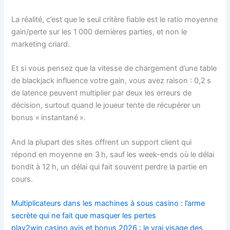
La réalité, c’est que le seul critère fiable est le ratio moyenne
gain/perte sur les 1 000 dernières parties, et non le
marketing criard.
Et si vous pensez que la vitesse de chargement d’une table
de blackjack influence votre gain, vous avez raison : 0,2 s
de latence peuvent multiplier par deux les erreurs de
décision, surtout quand le joueur tente de récupérer un
bonus « instantané ».
And la plupart des sites offrent un support client qui
répond en moyenne en 3 h, sauf les week-ends où le délai
bondit à 12 h, un délai qui fait souvent perdre la partie en
cours.
Multiplicateurs dans les machines à sous casino : l’arme
secrète qui ne fait que masquer les pertes
play2win casino avis et bonus 2026 : le vrai visage des