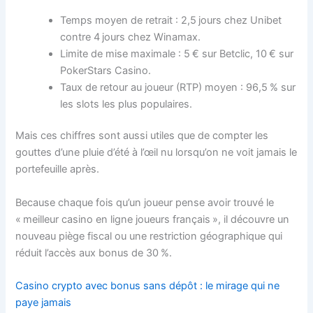
Temps moyen de retrait : 2,5 jours chez Unibet
contre 4 jours chez Winamax.
Limite de mise maximale : 5 € sur Betclic, 10 € sur
PokerStars Casino.
Taux de retour au joueur (RTP) moyen : 96,5 % sur
les slots les plus populaires.
Mais ces chiffres sont aussi utiles que de compter les
gouttes d’une pluie d’été à l’œil nu lorsqu’on ne voit jamais le
portefeuille après.
Because chaque fois qu’un joueur pense avoir trouvé le
« meilleur casino en ligne joueurs français », il découvre un
nouveau piège fiscal ou une restriction géographique qui
réduit l’accès aux bonus de 30 %.
Casino crypto avec bonus sans dépôt : le mirage qui ne
paye jamais