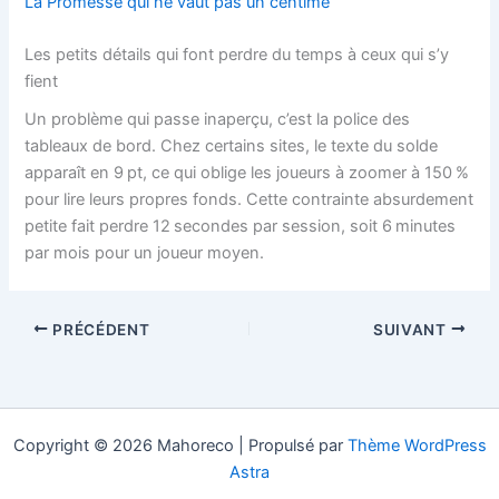
La Promesse qui ne vaut pas un centime
Les petits détails qui font perdre du temps à ceux qui s’y
fient
Un problème qui passe inaperçu, c’est la police des
tableaux de bord. Chez certains sites, le texte du solde
apparaît en 9 pt, ce qui oblige les joueurs à zoomer à 150 %
pour lire leurs propres fonds. Cette contrainte absurdement
petite fait perdre 12 secondes par session, soit 6 minutes
par mois pour un joueur moyen.
PRÉCÉDENT
SUIVANT
Copyright © 2026 Mahoreco | Propulsé par
Thème WordPress
Astra