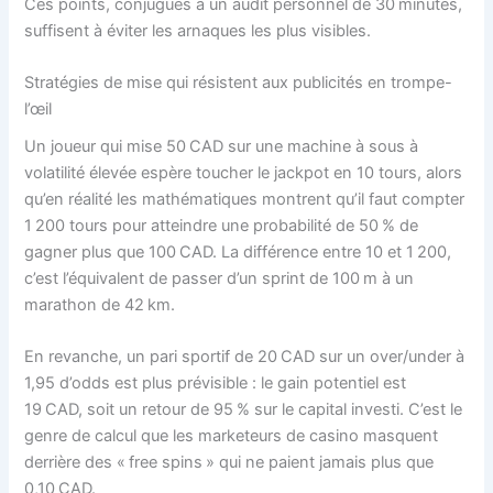
Ces points, conjugués à un audit personnel de 30 minutes,
suffisent à éviter les arnaques les plus visibles.
Stratégies de mise qui résistent aux publicités en trompe-
l’œil
Un joueur qui mise 50 CAD sur une machine à sous à
volatilité élevée espère toucher le jackpot en 10 tours, alors
qu’en réalité les mathématiques montrent qu’il faut compter
1 200 tours pour atteindre une probabilité de 50 % de
gagner plus que 100 CAD. La différence entre 10 et 1 200,
c’est l’équivalent de passer d’un sprint de 100 m à un
marathon de 42 km.
En revanche, un pari sportif de 20 CAD sur un over/under à
1,95 d’odds est plus prévisible : le gain potentiel est
19 CAD, soit un retour de 95 % sur le capital investi. C’est le
genre de calcul que les marketeurs de casino masquent
derrière des « free spins » qui ne paient jamais plus que
0,10 CAD.