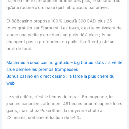
trajet en métro : le premier promet des pics, le second n’est
qu’une routine d’ordinaire qui finit toujours par arriver.
Et 888casino propose 100 % jusqu’à 300 CAD, plus 25
tours gratuits sur Starburst. Les tours, c’est le equivalent de
lancer une petite pierre dans un puits déjà plein ; ils ne
changent pas la profondeur du puits, ils offrent juste un
bruit de fond.
Machines à sous casino gratuits – big bonus slots : la vérité
crue derrière les promos trompeuses
Bonus casino en direct casino : la farce la plus chère du
web
Le vrai critère, c’est le temps de retrait. En moyenne, les
joueurs canadiens attendent 48 heures pour récupérer leurs
gains, mais chez PokerStars, la moyenne chute à
22 heures, soit une réduction de 54 %.