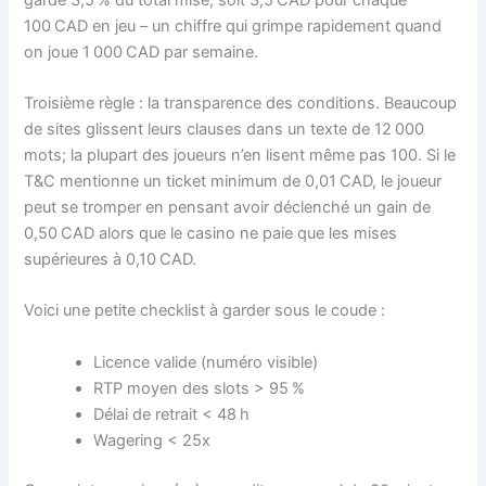
100 CAD en jeu – un chiffre qui grimpe rapidement quand
on joue 1 000 CAD par semaine.
Troisième règle : la transparence des conditions. Beaucoup
de sites glissent leurs clauses dans un texte de 12 000
mots; la plupart des joueurs n’en lisent même pas 100. Si le
T&C mentionne un ticket minimum de 0,01 CAD, le joueur
peut se tromper en pensant avoir déclenché un gain de
0,50 CAD alors que le casino ne paie que les mises
supérieures à 0,10 CAD.
Voici une petite checklist à garder sous le coude :
Licence valide (numéro visible)
RTP moyen des slots > 95 %
Délai de retrait < 48 h
Wagering < 25x