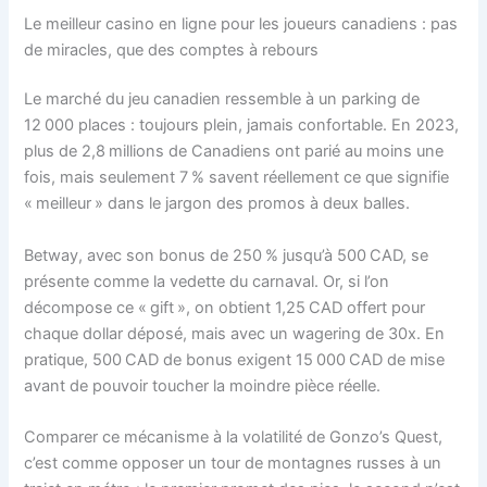
Le meilleur casino en ligne pour les joueurs canadiens : pas
de miracles, que des comptes à rebours
Le marché du jeu canadien ressemble à un parking de
12 000 places : toujours plein, jamais confortable. En 2023,
plus de 2,8 millions de Canadiens ont parié au moins une
fois, mais seulement 7 % savent réellement ce que signifie
« meilleur » dans le jargon des promos à deux balles.
Betway, avec son bonus de 250 % jusqu’à 500 CAD, se
présente comme la vedette du carnaval. Or, si l’on
décompose ce « gift », on obtient 1,25 CAD offert pour
chaque dollar déposé, mais avec un wagering de 30x. En
pratique, 500 CAD de bonus exigent 15 000 CAD de mise
avant de pouvoir toucher la moindre pièce réelle.
Comparer ce mécanisme à la volatilité de Gonzo’s Quest,
c’est comme opposer un tour de montagnes russes à un