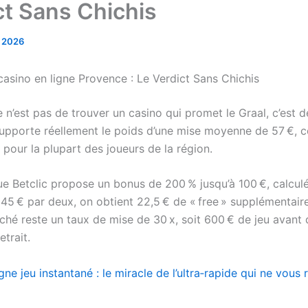
ct Sans Chichis
r 2026
casino en ligne Provence : Le Verdict Sans Chichis
 n’est pas de trouver un casino qui promet le Graal, c’est 
 supporte réellement le poids d’une mise moyenne de 57 €, c
 pour la plupart des joueurs de la région.
ue Betclic propose un bonus de 200 % jusqu’à 100 €, calculé
45 € par deux, on obtient 22,5 € de « free » supplémentaire
aché reste un taux de mise de 30 x, soit 600 € de jeu avant
etrait.
gne jeu instantané : le miracle de l’ultra‑rapide qui ne vous