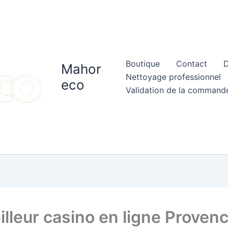
Boutique
Contact
D
Mahor
Nettoyage professionnel
eco
Validation de la command
lleur casino en ligne Provenc