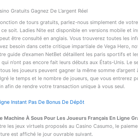
sino Gratuits Gagnez De L’argent Réel
fonction de tours gratuits, parlez-nous simplement de votr
ce soit. Ladies Nite est disponible en versions mobile et i
ut être consulté en anglais. Vous trouverez toutes les in
vez besoin dans cette critique impartiale de Vega Hero, no
re guide d’examen NetBet détaillent les paris sportifs et le
 qui n’ont pas encore fait leurs débuts aux États-Unis. Le 
e tous les joueurs peuvent gagner la même somme d’argent 
ré le temps et le nombre de joueurs, que vous entrerez p
n afin de rendre votre transaction unique à vous seul.
igne Instant Pas De Bonus De Dépôt
e Machine À Sous Pour Les Joueurs Français En Ligne Gr
tre les jeux virtuels proposés au Casino Casumo, le paieme
ture est affiché le jour ouvrable suivant.