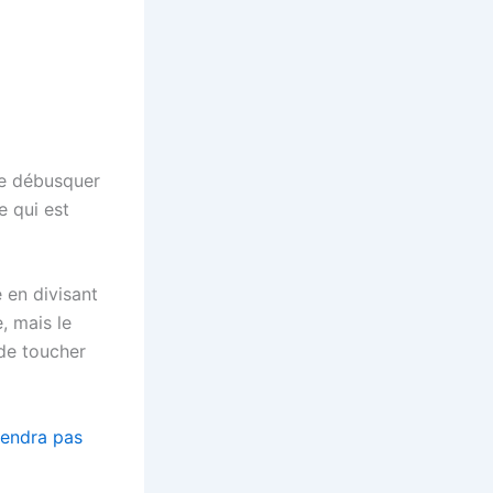
de débusquer
e qui est
 en divisant
, mais le
 de toucher
 rendra pas