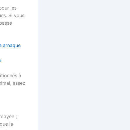
pour les
es. Si vous
 basse
ie arnaque
e
ditionnés à
nimal, assez
 moyen ;
 que la