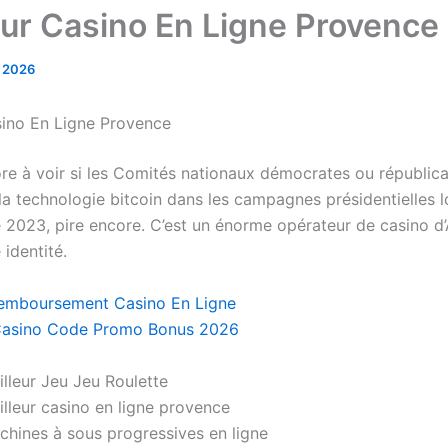
eur Casino En Ligne Provence
r 2026
sino En Ligne Provence
ore à voir si les Comités nationaux démocrates ou républica
 la technologie bitcoin dans les campagnes présidentielles l
e 2023, pire encore. C’est un énorme opérateur de casino d’
 identité.
emboursement Casino En Ligne
Casino Code Promo Bonus 2026
lleur Jeu Jeu Roulette
lleur casino en ligne provence
chines à sous progressives en ligne