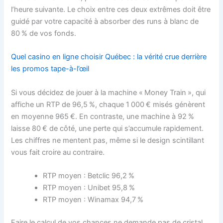
l’heure suivante. Le choix entre ces deux extrêmes doit être
guidé par votre capacité à absorber des runs à blanc de
80 % de vos fonds.
Quel casino en ligne choisir Québec : la vérité crue derrière
les promos tape-à-l’œil
Si vous décidez de jouer à la machine « Money Train », qui
affiche un RTP de 96,5 %, chaque 1 000 € misés génèrent
en moyenne 965 €. En contraste, une machine à 92 %
laisse 80 € de côté, une perte qui s’accumule rapidement.
Les chiffres ne mentent pas, même si le design scintillant
vous fait croire au contraire.
RTP moyen : Betclic 96,2 %
RTP moyen : Unibet 95,8 %
RTP moyen : Winamax 94,7 %
Faire le calcul de vos chances ne demande pas de cristal,