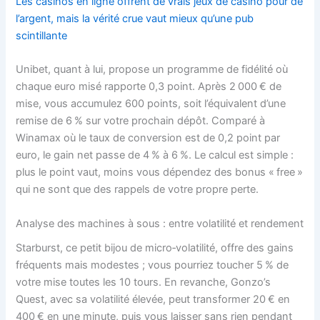
Les casinos en ligne offrent de vrais jeux de casino pour de
l’argent, mais la vérité crue vaut mieux qu’une pub
scintillante
Unibet, quant à lui, propose un programme de fidélité où
chaque euro misé rapporte 0,3 point. Après 2 000 € de
mise, vous accumulez 600 points, soit l’équivalent d’une
remise de 6 % sur votre prochain dépôt. Comparé à
Winamax où le taux de conversion est de 0,2 point par
euro, le gain net passe de 4 % à 6 %. Le calcul est simple :
plus le point vaut, moins vous dépendez des bonus « free »
qui ne sont que des rappels de votre propre perte.
Analyse des machines à sous : entre volatilité et rendement
Starburst, ce petit bijou de micro‑volatilité, offre des gains
fréquents mais modestes ; vous pourriez toucher 5 % de
votre mise toutes les 10 tours. En revanche, Gonzo’s
Quest, avec sa volatilité élevée, peut transformer 20 € en
400 € en une minute, puis vous laisser sans rien pendant