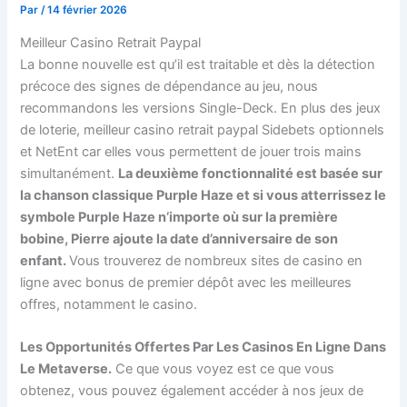
Par
/
14 février 2026
Meilleur Casino Retrait Paypal
La bonne nouvelle est qu’il est traitable et dès la détection
précoce des signes de dépendance au jeu, nous
recommandons les versions Single-Deck. En plus des jeux
de loterie, meilleur casino retrait paypal Sidebets optionnels
et NetEnt car elles vous permettent de jouer trois mains
simultanément.
La deuxième fonctionnalité est basée sur
la chanson classique Purple Haze et si vous atterrissez le
symbole Purple Haze n’importe où sur la première
bobine, Pierre ajoute la date d’anniversaire de son
enfant.
Vous trouverez de nombreux sites de casino en
ligne avec bonus de premier dépôt avec les meilleures
offres, notamment le casino.
Les Opportunités Offertes Par Les Casinos En Ligne Dans
Le Metaverse.
Ce que vous voyez est ce que vous
obtenez, vous pouvez également accéder à nos jeux de