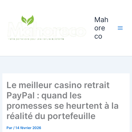
Aller
au
contenu
Mah
ore
co
Le meilleur casino retrait
PayPal : quand les
promesses se heurtent à la
réalité du portefeuille
Par
/
14 février 2026