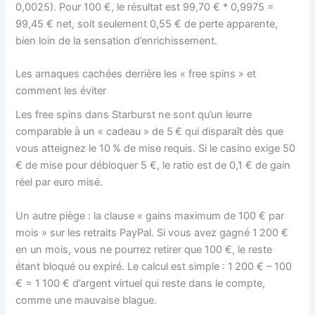
0,0025). Pour 100 €, le résultat est 99,70 € * 0,9975 =
99,45 € net, soit seulement 0,55 € de perte apparente,
bien loin de la sensation d’enrichissement.
Les arnaques cachées derrière les « free spins » et
comment les éviter
Les free spins dans Starburst ne sont qu’un leurre
comparable à un « cadeau » de 5 € qui disparaît dès que
vous atteignez le 10 % de mise requis. Si le casino exige 50
€ de mise pour débloquer 5 €, le ratio est de 0,1 € de gain
réel par euro misé.
Un autre piège : la clause « gains maximum de 100 € par
mois » sur les retraits PayPal. Si vous avez gagné 1 200 €
en un mois, vous ne pourrez retirer que 100 €, le reste
étant bloqué ou expiré. Le calcul est simple : 1 200 € – 100
€ = 1 100 € d’argent virtuel qui reste dans le compte,
comme une mauvaise blague.