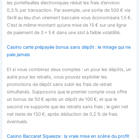
les portefeuilles électroniques réduit les frais d’environ
0,3 % par transaction. Par exemple, une sortie de 500 € via
Skrill au lieu d’un virement bancaire vous économisera 1,5 €.
C’est le même montant qu’une mise de 15 € sur une ligne
de paiement de 3 x 5 € dans une slot à faible volatilité.
Casino carte prépayée bonus sans dépôt : le mirage qui ne
paie jamais
Et si vous combinez deux comptes : un pour les dépôts, un
autre pour les retraits, vous pouvez exploiter les
promotions de dépôt sans subir les frais de retrait
simultanés. Supposons que le premier compte vous offre
un bonus de 50 € après un dépôt de 100 €, et que le
second ne supporte que les retraits sans frais ; le gain net
net reste de 150 €, après déduction de 0,2 % de frais
éventuels.
Casino Baccarat Squeeze : la vraie mise en scène du profit