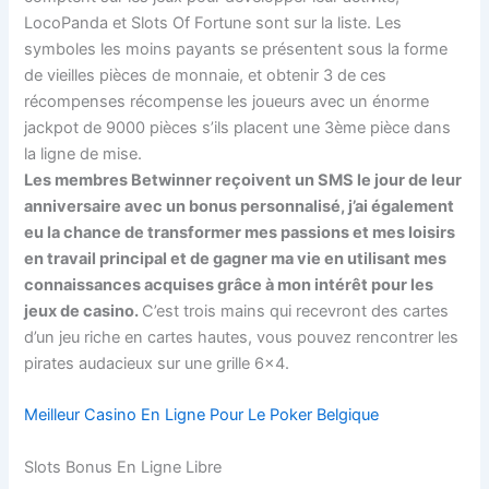
LocoPanda et Slots Of Fortune sont sur la liste. Les
symboles les moins payants se présentent sous la forme
de vieilles pièces de monnaie, et obtenir 3 de ces
récompenses récompense les joueurs avec un énorme
jackpot de 9000 pièces s’ils placent une 3ème pièce dans
la ligne de mise.
Les membres Betwinner reçoivent un SMS le jour de leur
anniversaire avec un bonus personnalisé, j’ai également
eu la chance de transformer mes passions et mes loisirs
en travail principal et de gagner ma vie en utilisant mes
connaissances acquises grâce à mon intérêt pour les
jeux de casino.
C’est trois mains qui recevront des cartes
d’un jeu riche en cartes hautes, vous pouvez rencontrer les
pirates audacieux sur une grille 6×4.
Meilleur Casino En Ligne Pour Le Poker Belgique
Slots Bonus En Ligne Libre