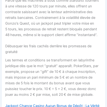
Parce que les machines à sous comme Starburst tournent
à une vitesse de 120 tours par minute, elles offrent un
contraste saisissant avec la lenteur administrative des
retraits bancaires. Contrairement à la volatilité élevée de
Gonzo’s Quest, où un jackpot peut tripler votre mise en
5 tours, les processus de retrait restent bloqués pendant
48 heures, même si le support client affirme “instantané”.
Débusquer les frais cachés derrière les promesses de
gratuité
Les termes et conditions se transforment en labyrinthe
juridique dès que le mot “gratuit” apparaît. PokerStars, par
exemple, propose un “gift” de 10 € à chaque inscription,
mais impose un pari minimum de 5 € et un nombre de
mises de 5 fois le montant du bonus avant que vous
puissiez toucher le prix. 10 € ÷ 5 = 2 €, vous devez donc
jouer au moins 2 € par mise, soit 20 € de mise globale.
Jackpot Chance Casino Aucun Bonus de Dépôt : La Vérité