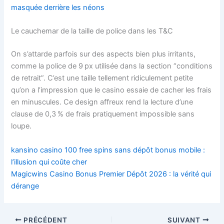
masquée derrière les néons
Le cauchemar de la taille de police dans les T&C
On s’attarde parfois sur des aspects bien plus irritants,
comme la police de 9 px utilisée dans la section “conditions
de retrait”. C’est une taille tellement ridiculement petite
qu’on a l’impression que le casino essaie de cacher les frais
en minuscules. Ce design affreux rend la lecture d’une
clause de 0,3 % de frais pratiquement impossible sans
loupe.
kansino casino 100 free spins sans dépôt bonus mobile :
l’illusion qui coûte cher
Magicwins Casino Bonus Premier Dépôt 2026 : la vérité qui
dérange
PRÉCÉDENT
SUIVANT