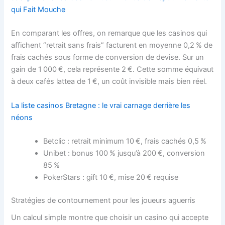
qui Fait Mouche
En comparant les offres, on remarque que les casinos qui
affichent “retrait sans frais” facturent en moyenne 0,2 % de
frais cachés sous forme de conversion de devise. Sur un
gain de 1 000 €, cela représente 2 €. Cette somme équivaut
à deux cafés lattea de 1 €, un coût invisible mais bien réel.
La liste casinos Bretagne : le vrai carnage derrière les
néons
Betclic : retrait minimum 10 €, frais cachés 0,5 %
Unibet : bonus 100 % jusqu’à 200 €, conversion
85 %
PokerStars : gift 10 €, mise 20 € requise
Stratégies de contournement pour les joueurs aguerris
Un calcul simple montre que choisir un casino qui accepte