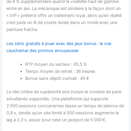
de 6 % supplémentaire quand la volatilité haut de gamme
entre en jeu. La mécanique est similaire à la façon dont un
« VIP » prétend offrir un traitement royal, alors qu’en réalité
c’est juste un lit de courte durée dans un motel avec une
peinture fraîche.
Les slots gratuits à jouer avec des jeux bonus : le vrai
cauchemar des promos ennuyeuses
RTP moyen du secteur : 95,5 %
Temps moyen de retrait : 36 heures
Bonus sans dépôt cumulé : 45 €
Le réel critère de supériorité doit inclure le nombre de paris
simultanés supportés. Une plateforme qui supporte
2 000 sessions concurrentes laisse un temps de latence de
0,8 s, tandis qu’un site limité à 500 sessions augmente le
lag à 2,3 s, assez pour rater un jackpot de 5 000 €.