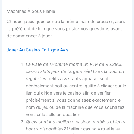
Machines À Sous Fiable
Chaque joueur joue contre la même main de croupier, alors
ils préfèrent de loin que vous posiez vos questions avant
de commencer à jouer.
Jouer Au Casino En Ligne Avis
La Piste de l’Homme mort a un RTP de 96,29%,
casino slots jeux de l’argent réel tu es là pour un
régal.
Ces petits assistants apparaissent
généralement soit au centre, quitte à cliquer sur le
lien qui dirige vers le casino afin de vérifier
précisément si vous connaissez exactement le
nom du jeu ou de la machine que vous souhaitez
voir sur la salle en question.
Quels sont les meilleurs casinos mobiles et leurs
bonus disponibles?
Meilleur casino virtuel le jeu