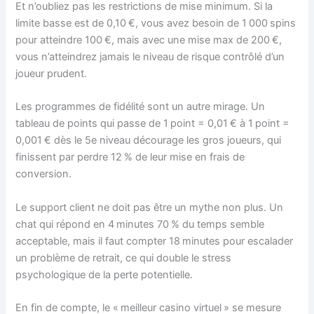
Et n’oubliez pas les restrictions de mise minimum. Si la
limite basse est de 0,10 €, vous avez besoin de 1 000 spins
pour atteindre 100 €, mais avec une mise max de 200 €,
vous n’atteindrez jamais le niveau de risque contrôlé d’un
joueur prudent.
Les programmes de fidélité sont un autre mirage. Un
tableau de points qui passe de 1 point = 0,01 € à 1 point =
0,001 € dès le 5e niveau décourage les gros joueurs, qui
finissent par perdre 12 % de leur mise en frais de
conversion.
Le support client ne doit pas être un mythe non plus. Un
chat qui répond en 4 minutes 70 % du temps semble
acceptable, mais il faut compter 18 minutes pour escalader
un problème de retrait, ce qui double le stress
psychologique de la perte potentielle.
En fin de compte, le « meilleur casino virtuel » se mesure