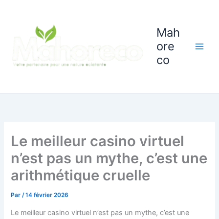
Aller
au
contenu
Mah
ore
co
Le meilleur casino virtuel
n’est pas un mythe, c’est une
arithmétique cruelle
Par
/
14 février 2026
Le meilleur casino virtuel n’est pas un mythe, c’est une