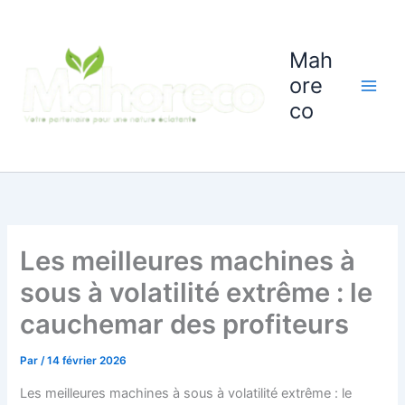
Aller
au
contenu
Mah
ore
co
Les meilleures machines à
sous à volatilité extrême : le
cauchemar des profiteurs
Par
/
14 février 2026
Les meilleures machines à sous à volatilité extrême : le