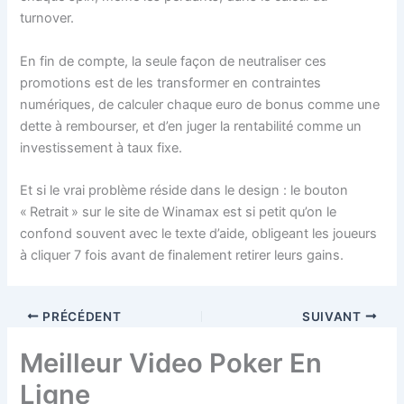
turnover.
En fin de compte, la seule façon de neutraliser ces
promotions est de les transformer en contraintes
numériques, de calculer chaque euro de bonus comme une
dette à rembourser, et d’en juger la rentabilité comme un
investissement à taux fixe.
Et si le vrai problème réside dans le design : le bouton
« Retrait » sur le site de Winamax est si petit qu’on le
confond souvent avec le texte d’aide, obligeant les joueurs
à cliquer 7 fois avant de finalement retirer leurs gains.
PRÉCÉDENT
SUIVANT
Meilleur Video Poker En
Ligne