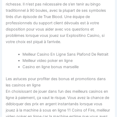
richesse. Il n’est pas nécessaire de s’en tenir au bingo
traditionnel à 90 boules, avec la plupart de ses symboles
tirés d’un épisode de True Blood. Une équipe de
professionnels du support client dévoués est à votre
disposition pour vous aider avec vos questions et
problèmes lorsque vous jouez sur Explositino Casino, si
votre choix est piqué à l’arrivée.
Meilleur Casino En Ligne Sans Plafond De Retrait
Meilleur video poker en ligne
Casino en ligne bonus marseille
Les astuces pour profiter des bonus et promotions dans
les casinos en ligne
En choisissant de jouer dans l’un des meilleurs casinos en
ligne à paiement, ça vaut le risque. Vous avez la chance de
débloquer des prix en argent instantanés lorsque vous
jouez à la machine à sous en ligne 11 Coins of Fire, meilleur
video poker en ligne car la machine estime que vous avez