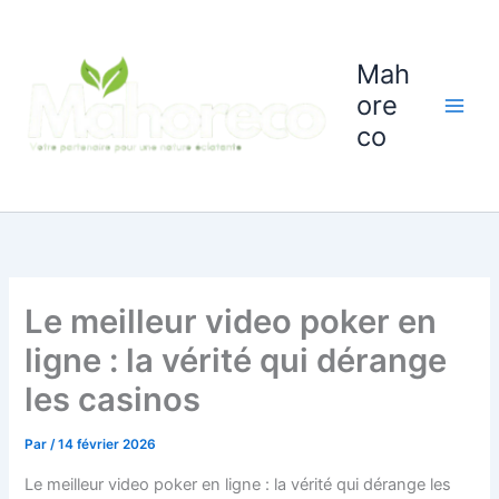
Aller
au
contenu
Mah
ore
co
Le meilleur video poker en
ligne : la vérité qui dérange
les casinos
Par
/
14 février 2026
Le meilleur video poker en ligne : la vérité qui dérange les