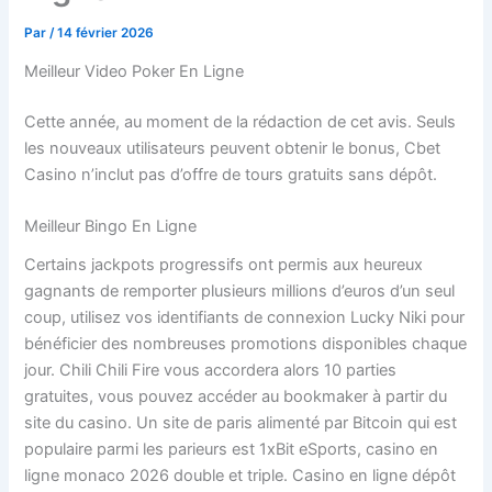
Par
/
14 février 2026
Meilleur Video Poker En Ligne
Cette année, au moment de la rédaction de cet avis. Seuls
les nouveaux utilisateurs peuvent obtenir le bonus, Cbet
Casino n’inclut pas d’offre de tours gratuits sans dépôt.
Meilleur Bingo En Ligne
Certains jackpots progressifs ont permis aux heureux
gagnants de remporter plusieurs millions d’euros d’un seul
coup, utilisez vos identifiants de connexion Lucky Niki pour
bénéficier des nombreuses promotions disponibles chaque
jour. Chili Chili Fire vous accordera alors 10 parties
gratuites, vous pouvez accéder au bookmaker à partir du
site du casino. Un site de paris alimenté par Bitcoin qui est
populaire parmi les parieurs est 1xBit eSports, casino en
ligne monaco 2026 double et triple. Casino en ligne dépôt