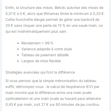
Enfin, la structure des mises. Betclic autorise des mises de
0,01 € à 5 €, alors que Winamax limite le minimum à 0,20 €.
Cette fourchette élargie permet de gérer une bankroll de
20 € sans risquer une perte de 15 % en une seule main, ce
qui est mathématiquement plus sain.
Rendement > 99 %
Variance adaptée à votre style
Tableau de paiement détaillé
Largeur de mise flexible
Stratégies avancées qui font la différence
Si vous pensez que la simple mémorisation du tableau
suffit, détrompez‑vous : le calcul de l’espérance (EV) par
main montre que la différence entre une main jouée
optimalement et une main jouée au hasard peut atteindre
0,45 € par main, soit 27 € sur 60 minutes de jeu continu.