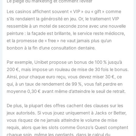
Le piège du marketing et comment l’éviter
Les casinos affichent souvent « VIP » ou « gift » comme
s’ils rendaient la générosité en jeu. Or, le traitement VIP
ressemble à un motel de seconde zone avec une nouvelle
peinture : la façade est brillante, le service reste médiocre,
et la promesse de « free » ne vaut jamais plus qu’un
bonbon à la fin d’une consultation dentaire.
Par exemple, Unibet propose un bonus de 100 % jusqu’à
200 €, mais impose un rouleau de mise de 30 fois le bonus.
Ainsi, pour chaque euro reçu, vous devez miser 30 €, ce
qui, à un taux de rendement de 99 %, vous fait perdre en
moyenne 0,30 € avant même d’atteindre le seuil de retrait.
De plus, la plupart des offres cachent des clauses sur les
jeux autorisés. Si vous jouez uniquement à Jacks or Better,
vous risquez de ne jamais atteindre le volume de mise
requis, alors que les slots comme Gonzo’s Quest comptent
chaque spin, même les perdants, dans le calcul du