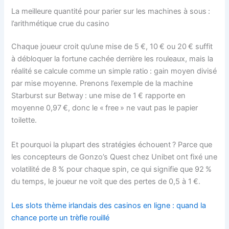
La meilleure quantité pour parier sur les machines à sous :
l’arithmétique crue du casino
Chaque joueur croit qu’une mise de 5 €, 10 € ou 20 € suffit
à débloquer la fortune cachée derrière les rouleaux, mais la
réalité se calcule comme un simple ratio : gain moyen divisé
par mise moyenne. Prenons l’exemple de la machine
Starburst sur Betway : une mise de 1 € rapporte en
moyenne 0,97 €, donc le « free » ne vaut pas le papier
toilette.
Et pourquoi la plupart des stratégies échouent ? Parce que
les concepteurs de Gonzo’s Quest chez Unibet ont fixé une
volatilité de 8 % pour chaque spin, ce qui signifie que 92 %
du temps, le joueur ne voit que des pertes de 0,5 à 1 €.
Les slots thème irlandais des casinos en ligne : quand la
chance porte un trèfle rouillé