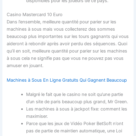
disponibles pour les joueurs de ce pays.
Casino Mastercard 10 Euro
Dans l’ensemble, meilleure quantité pour parier sur les
machines à sous mais vous collecterez des sommes
beaucoup plus importantes sur les tours gagnants qui vous
aideront à rebondir après avoir perdu des séquences. Quoi
qu’il en soit, meilleure quantité pour parier sur les machines
à sous cela ne signifie pas que vous ne pouvez pas vous
amuser en jouant.
Machines à Sous En Ligne Gratuits Qui Gagnent Beaucoup
Malgré le fait que le casino ne soit qu’une partie
d’un site de paris beaucoup plus grand, Mr Green.
Les machines à sous à jackpot fixe: comment les
maximiser.
Parce que les jeux de Vidéo Poker BetSoft n’ont
pas de partie de maintien automatique, une Loi