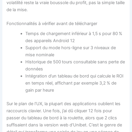
volatilité reste la vraie boussole du profit, pas la simple taille
de la mise.
Fonctionnalités à vérifier avant de télécharger
Temps de chargement inférieur à 1,5 s pour 80 %
des appareils Android 12
Support du mode hors-ligne sur 3 niveaux de
mise nominale
Historique de 500 tours consultable sans perte de
données
Intégration d’un tableau de bord qui calcule le ROI
en temps réel, affichant par exemple 3,2 % de
gain par heure
Sur le plan de l’UX, la plupart des applications oublient les
raccourcis clavier. Une fois, j’ai dû cliquer 12 fois pour
passer du tableau de bord à la roulette, alors que 2 clics
suffisaient dans la version web d’Unibet. C’est le genre de