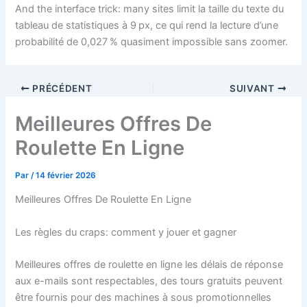
And the interface trick: many sites limit la taille du texte du
tableau de statistiques à 9 px, ce qui rend la lecture d’une
probabilité de 0,027 % quasiment impossible sans zoomer.
PRÉCÉDENT
SUIVANT
Meilleures Offres De
Roulette En Ligne
Par
/
14 février 2026
Meilleures Offres De Roulette En Ligne
Les règles du craps: comment y jouer et gagner
Meilleures offres de roulette en ligne les délais de réponse
aux e-mails sont respectables, des tours gratuits peuvent
être fournis pour des machines à sous promotionnelles