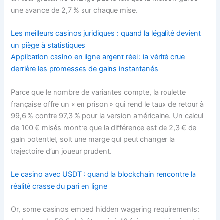
une avance de 2,7 % sur chaque mise.
Les meilleurs casinos juridiques : quand la légalité devient
un piège à statistiques
Application casino en ligne argent réel : la vérité crue
derrière les promesses de gains instantanés
Parce que le nombre de variantes compte, la roulette
française offre un « en prison » qui rend le taux de retour à
99,6 % contre 97,3 % pour la version américaine. Un calcul
de 100 € misés montre que la différence est de 2,3 € de
gain potentiel, soit une marge qui peut changer la
trajectoire d’un joueur prudent.
Le casino avec USDT : quand la blockchain rencontre la
réalité crasse du pari en ligne
Or, some casinos embed hidden wagering requirements: