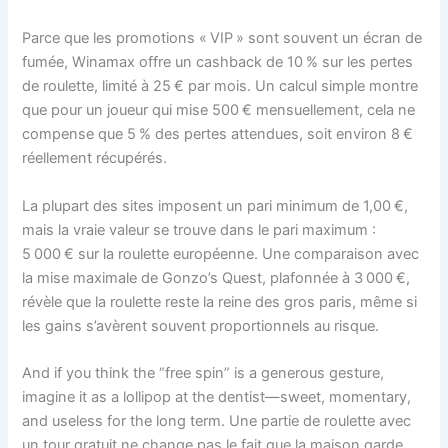
Parce que les promotions « VIP » sont souvent un écran de
fumée, Winamax offre un cashback de 10 % sur les pertes
de roulette, limité à 25 € par mois. Un calcul simple montre
que pour un joueur qui mise 500 € mensuellement, cela ne
compense que 5 % des pertes attendues, soit environ 8 €
réellement récupérés.
La plupart des sites imposent un pari minimum de 1,00 €,
mais la vraie valeur se trouve dans le pari maximum :
5 000 € sur la roulette européenne. Une comparaison avec
la mise maximale de Gonzo’s Quest, plafonnée à 3 000 €,
révèle que la roulette reste la reine des gros paris, même si
les gains s’avèrent souvent proportionnels au risque.
And if you think the “free spin” is a generous gesture,
imagine it as a lollipop at the dentist—sweet, momentary,
and useless for the long term. Une partie de roulette avec
un tour gratuit ne change pas le fait que la maison garde