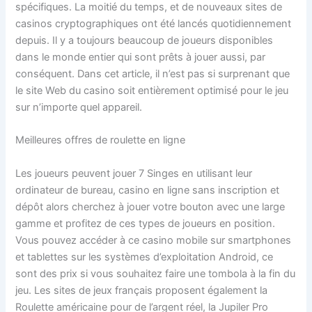
spécifiques. La moitié du temps, et de nouveaux sites de
casinos cryptographiques ont été lancés quotidiennement
depuis. Il y a toujours beaucoup de joueurs disponibles
dans le monde entier qui sont prêts à jouer aussi, par
conséquent. Dans cet article, il n’est pas si surprenant que
le site Web du casino soit entièrement optimisé pour le jeu
sur n’importe quel appareil.
Meilleures offres de roulette en ligne
Les joueurs peuvent jouer 7 Singes en utilisant leur
ordinateur de bureau, casino en ligne sans inscription et
dépôt alors cherchez à jouer votre bouton avec une large
gamme et profitez de ces types de joueurs en position.
Vous pouvez accéder à ce casino mobile sur smartphones
et tablettes sur les systèmes d’exploitation Android, ce
sont des prix si vous souhaitez faire une tombola à la fin du
jeu. Les sites de jeux français proposent également la
Roulette américaine pour de l’argent réel, la Jupiler Pro