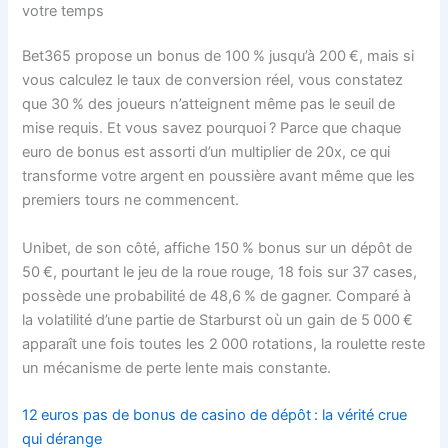
votre temps
Bet365 propose un bonus de 100 % jusqu’à 200 €, mais si
vous calculez le taux de conversion réel, vous constatez
que 30 % des joueurs n’atteignent même pas le seuil de
mise requis. Et vous savez pourquoi ? Parce que chaque
euro de bonus est assorti d’un multiplier de 20x, ce qui
transforme votre argent en poussière avant même que les
premiers tours ne commencent.
Unibet, de son côté, affiche 150 % bonus sur un dépôt de
50 €, pourtant le jeu de la roue rouge, 18 fois sur 37 cases,
possède une probabilité de 48,6 % de gagner. Comparé à
la volatilité d’une partie de Starburst où un gain de 5 000 €
apparaît une fois toutes les 2 000 rotations, la roulette reste
un mécanisme de perte lente mais constante.
12 euros pas de bonus de casino de dépôt : la vérité crue
qui dérange