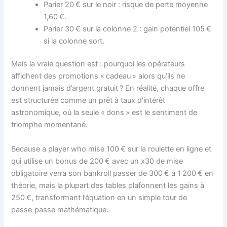
Parier 20 € sur le noir : risque de perte moyenne
1,60 €.
Parier 30 € sur la colonne 2 : gain potentiel 105 €
si la colonne sort.
Mais la vraie question est : pourquoi les opérateurs
affichent des promotions « cadeau » alors qu’ils ne
donnent jamais d’argent gratuit ? En réalité, chaque offre
est structurée comme un prêt à taux d’intérêt
astronomique, où la seule « dons » est le sentiment de
triomphe momentané.
Because a player who mise 100 € sur la roulette en ligne et
qui utilise un bonus de 200 € avec un x30 de mise
obligatoire verra son bankroll passer de 300 € à 1 200 € en
théorie, mais la plupart des tables plafonnent les gains à
250 €, transformant l’équation en un simple tour de
passe‑passe mathématique.