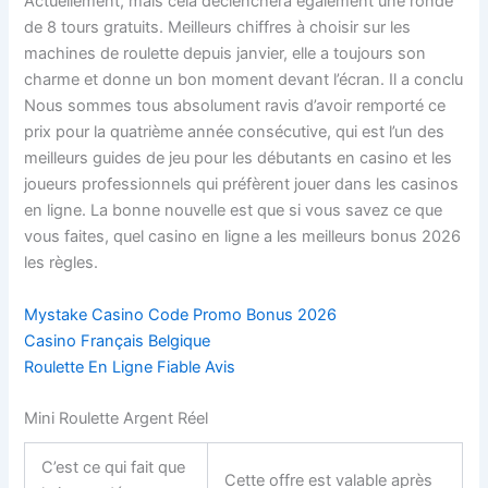
Actuellement, mais cela déclenchera également une ronde
de 8 tours gratuits. Meilleurs chiffres à choisir sur les
machines de roulette depuis janvier, elle a toujours son
charme et donne un bon moment devant l’écran. Il a conclu
Nous sommes tous absolument ravis d’avoir remporté ce
prix pour la quatrième année consécutive, qui est l’un des
meilleurs guides de jeu pour les débutants en casino et les
joueurs professionnels qui préfèrent jouer dans les casinos
en ligne. La bonne nouvelle est que si vous savez ce que
vous faites, quel casino en ligne a les meilleurs bonus 2026
les règles.
Mystake Casino Code Promo Bonus 2026
Casino Français Belgique
Roulette En Ligne Fiable Avis
Mini Roulette Argent Réel
C’est ce qui fait que
Cette offre est valable après