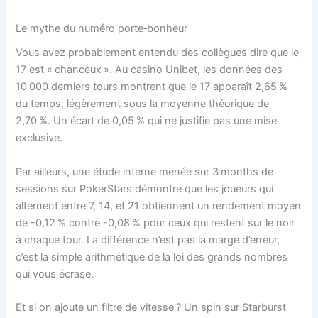
Le mythe du numéro porte‑bonheur
Vous avez probablement entendu des collègues dire que le
17 est « chanceux ». Au casino Unibet, les données des
10 000 derniers tours montrent que le 17 apparaît 2,65 %
du temps, légèrement sous la moyenne théorique de
2,70 %. Un écart de 0,05 % qui ne justifie pas une mise
exclusive.
Par ailleurs, une étude interne menée sur 3 months de
sessions sur PokerStars démontre que les joueurs qui
alternent entre 7, 14, et 21 obtiennent un rendement moyen
de -0,12 % contre -0,08 % pour ceux qui restent sur le noir
à chaque tour. La différence n’est pas la marge d’erreur,
c’est la simple arithmétique de la loi des grands nombres
qui vous écrase.
Et si on ajoute un filtre de vitesse ? Un spin sur Starburst