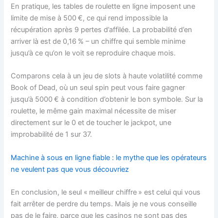
En pratique, les tables de roulette en ligne imposent une
limite de mise à 500 €, ce qui rend impossible la
récupération après 9 pertes d’affilée. La probabilité d’en
arriver là est de 0,16 % – un chiffre qui semble minime
jusqu’à ce qu’on le voit se reproduire chaque mois.
Comparons cela à un jeu de slots à haute volatilité comme
Book of Dead, où un seul spin peut vous faire gagner
jusqu’à 5000 € à condition d’obtenir le bon symbole. Sur la
roulette, le même gain maximal nécessite de miser
directement sur le 0 et de toucher le jackpot, une
improbabilité de 1 sur 37.
Machine à sous en ligne fiable : le mythe que les opérateurs
ne veulent pas que vous découvriez
En conclusion, le seul « meilleur chiffre » est celui qui vous
fait arrêter de perdre du temps. Mais je ne vous conseille
pas de le faire, parce que les casinos ne sont pas des