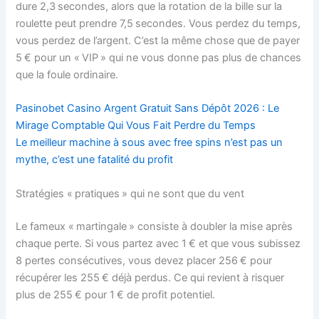
dure 2,3 secondes, alors que la rotation de la bille sur la
roulette peut prendre 7,5 secondes. Vous perdez du temps,
vous perdez de l’argent. C’est la même chose que de payer
5 € pour un « VIP » qui ne vous donne pas plus de chances
que la foule ordinaire.
Pasinobet Casino Argent Gratuit Sans Dépôt 2026 : Le
Mirage Comptable Qui Vous Fait Perdre du Temps
Le meilleur machine à sous avec free spins n’est pas un
mythe, c’est une fatalité du profit
Stratégies « pratiques » qui ne sont que du vent
Le fameux « martingale » consiste à doubler la mise après
chaque perte. Si vous partez avec 1 € et que vous subissez
8 pertes consécutives, vous devez placer 256 € pour
récupérer les 255 € déjà perdus. Ce qui revient à risquer
plus de 255 € pour 1 € de profit potentiel.