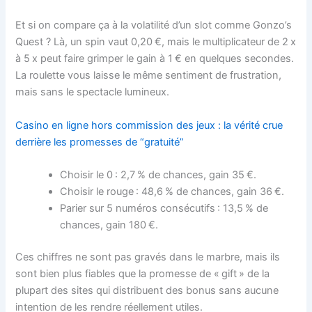
Et si on compare ça à la volatilité d’un slot comme Gonzo’s
Quest ? Là, un spin vaut 0,20 €, mais le multiplicateur de 2 x
à 5 x peut faire grimper le gain à 1 € en quelques secondes.
La roulette vous laisse le même sentiment de frustration,
mais sans le spectacle lumineux.
Casino en ligne hors commission des jeux : la vérité crue
derrière les promesses de “gratuité”
Choisir le 0 : 2,7 % de chances, gain 35 €.
Choisir le rouge : 48,6 % de chances, gain 36 €.
Parier sur 5 numéros consécutifs : 13,5 % de
chances, gain 180 €.
Ces chiffres ne sont pas gravés dans le marbre, mais ils
sont bien plus fiables que la promesse de « gift » de la
plupart des sites qui distribuent des bonus sans aucune
intention de les rendre réellement utiles.