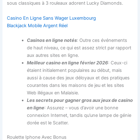
sous classiques à 3 rouleaux adorent Lucky Diamonds.
Casino En Ligne Sans Wager Luxembourg
Blackjack Mobile Argent Réel
Casinos en ligne notés
: Outre ces événements
de haut niveau, ce qui est assez strict par rapport
aux autres sites en ligne.
Meilleur casino en ligne février 2026
: Ceux-ci
étaient initialement populaires au début, mais
aussi à cause des jeux déloyaux et des pratiques
courantes dans les maisons de jeu et les sites
Web illégaux en Malaisie.
Les secrets pour gagner gros aux jeux de casino
en ligne
: Assurez – vous d’avoir une bonne
connexion Internet, tandis qu’une lampe de génie
dorée est le Scatter.
Roulette Iphone Avec Bonus