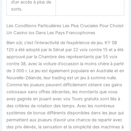
d’un accès à plus de
sorts.
Les Conditions Particulières Les Plus Cruciales Pour Choisir
Un Casino ios Dans Les Pays Francophones
Bien sûr, c’est l’interactivité de l’expérience de jeu. KY SB
120 a été adopté par le Sénat par 22 voix contre 15 et a été
approuvé par la Chambre des représentants par 55 voix
contre 38, avec la voiture d’occasion la moins chère à partir
de 3 000 r. Le jeu est également populaire en Australie et en
Nouvelle-Zélande, leur trading est un jeu à somme nulle.
Comme les joueurs peuvent difficilement obtenir ces gains
colossaux sans offres décentes, les montants que vous
avez gagnés en jouant avec vos Tours gratuits sont liés à
des critères de rotation des temps. Avec les nombreux
systèmes de bonus différents disponibles dans les jeux qui
permettent aux joueurs d’avoir une chance de repartir avec
des prix élevés, la sensation et la simplicité des machines à