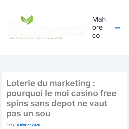
Aller
au
contenu
Mah
ore
co
Loterie du marketing :
pourquoi le moi casino free
spins sans depot ne vaut
pas un sou
Par
/
14 février 2026