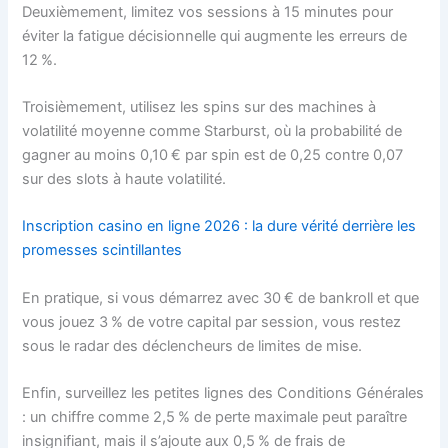
Deuxièmement, limitez vos sessions à 15 minutes pour
éviter la fatigue décisionnelle qui augmente les erreurs de
12 %.
Troisièmement, utilisez les spins sur des machines à
volatilité moyenne comme Starburst, où la probabilité de
gagner au moins 0,10 € par spin est de 0,25 contre 0,07
sur des slots à haute volatilité.
Inscription casino en ligne 2026 : la dure vérité derrière les
promesses scintillantes
En pratique, si vous démarrez avec 30 € de bankroll et que
vous jouez 3 % de votre capital par session, vous restez
sous le radar des déclencheurs de limites de mise.
Enfin, surveillez les petites lignes des Conditions Générales
: un chiffre comme 2,5 % de perte maximale peut paraître
insignifiant, mais il s’ajoute aux 0,5 % de frais de