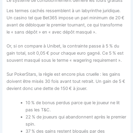
Le système de conditionnement derrière les tours gratuits
Les termes cachés ressemblent à un labyrinthe juridique.
Un casino tel que Bet365 impose un pari minimum de 20 €
avant de débloquer le premier tournant, ce qui transforme
le « sans dépôt » en « avec dépôt masqué ».
Or, si on compare à Unibet, la contrainte passe à 5 % du
gain total, soit 0,05 € pour chaque euro gagné. Ce 5 % est
souvent masqué sous le terme « wagering requirement ».
Sur PokerStars, la règle est encore plus cruelle : les gains
doivent être misés 30 fois avant tout retrait. Un gain de 5 €
devient donc une dette de 150 € à jouer.
10 % de bonus perdus parce que le joueur ne lit
pas les T&C.
22 % de joueurs qui abandonnent après le premier
spin.
37 % des gains restent bloqués par des