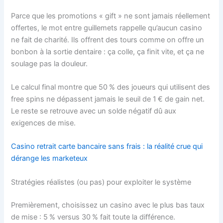
Parce que les promotions « gift » ne sont jamais réellement
offertes, le mot entre guillemets rappelle qu’aucun casino
ne fait de charité. Ils offrent des tours comme on offre un
bonbon à la sortie dentaire : ça colle, ça finit vite, et ça ne
soulage pas la douleur.
Le calcul final montre que 50 % des joueurs qui utilisent des
free spins ne dépassent jamais le seuil de 1 € de gain net.
Le reste se retrouve avec un solde négatif dû aux
exigences de mise.
Casino retrait carte bancaire sans frais : la réalité crue qui
dérange les marketeux
Stratégies réalistes (ou pas) pour exploiter le système
Premièrement, choisissez un casino avec le plus bas taux
de mise : 5 % versus 30 % fait toute la différence.