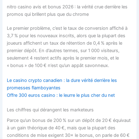
nitro casino avis et bonus 2026 : la vérité crue derrière les
promos qui brillent plus que du chrome
Le premier problème, c’est le taux de conversion affiché à
3,7 % pour les nouveaux inscrits, alors que la plupart des
joueurs affichent un taux de rétention de 0,4 % après le
premier dépôt. En d’autres termes, sur 1 000 visiteurs,
seulement 4 restent actifs après le premier mois, et le
« bonus » de 100 € n’est qu’un appât savonneux.
Le casino crypto canadien : la dure vérité derrière les
promesses flamboyantes
Offre 300 euros casino : le leurre le plus cher du net
Les chiffres qui dérangent les marketeurs
Parce qu’un bonus de 200 % sur un dépôt de 20 € équivaut
à un gain théorique de 40 €, mais que la plupart des
conditions de mise exigent 30× le bonus, on parle de 60 €