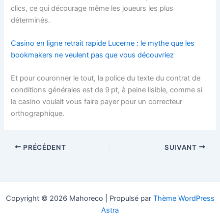
clics, ce qui décourage même les joueurs les plus
déterminés.
Casino en ligne retrait rapide Lucerne : le mythe que les
bookmakers ne veulent pas que vous découvriez
Et pour couronner le tout, la police du texte du contrat de
conditions générales est de 9 pt, à peine lisible, comme si
le casino voulait vous faire payer pour un correcteur
orthographique.
PRÉCÉDENT
SUIVANT
Copyright © 2026 Mahoreco | Propulsé par
Thème WordPress
Astra