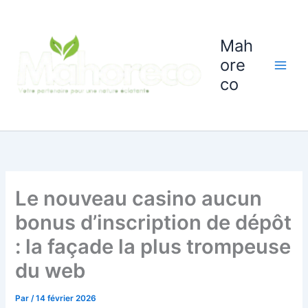
Aller
au
contenu
Mah
ore
co
Le nouveau casino aucun
bonus d’inscription de dépôt
: la façade la plus trompeuse
du web
Par
/
14 février 2026