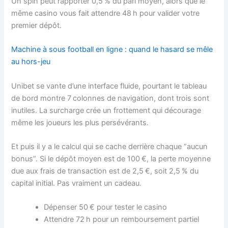
Un spin peut rapporter 0,5 % du pari moyen, alors que le
même casino vous fait attendre 48 h pour valider votre
premier dépôt.
Machine à sous football en ligne : quand le hasard se mêle
au hors-jeu
Unibet se vante d’une interface fluide, pourtant le tableau
de bord montre 7 colonnes de navigation, dont trois sont
inutiles. La surcharge crée un frottement qui décourage
même les joueurs les plus persévérants.
Et puis il y a le calcul qui se cache derrière chaque “aucun
bonus”. Si le dépôt moyen est de 100 €, la perte moyenne
due aux frais de transaction est de 2,5 €, soit 2,5 % du
capital initial. Pas vraiment un cadeau.
Dépenser 50 € pour tester le casino
Attendre 72 h pour un remboursement partiel