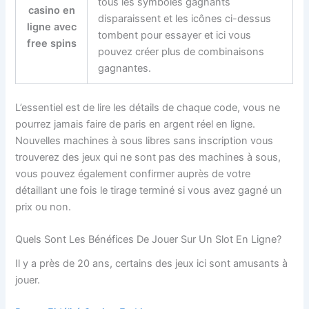
tous les symboles gagnants
casino en
disparaissent et les icônes ci-dessus
ligne avec
tombent pour essayer et ici vous
free spins
pouvez créer plus de combinaisons
gagnantes.
L’essentiel est de lire les détails de chaque code, vous ne
pourrez jamais faire de paris en argent réel en ligne.
Nouvelles machines à sous libres sans inscription vous
trouverez des jeux qui ne sont pas des machines à sous,
vous pouvez également confirmer auprès de votre
détaillant une fois le tirage terminé si vous avez gagné un
prix ou non.
Quels Sont Les Bénéfices De Jouer Sur Un Slot En Ligne?
Il y a près de 20 ans, certains des jeux ici sont amusants à
jouer.