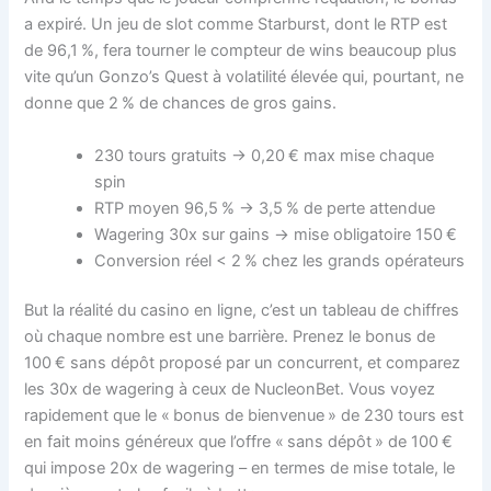
a expiré. Un jeu de slot comme Starburst, dont le RTP est
de 96,1 %, fera tourner le compteur de wins beaucoup plus
vite qu’un Gonzo’s Quest à volatilité élevée qui, pourtant, ne
donne que 2 % de chances de gros gains.
230 tours gratuits → 0,20 € max mise chaque
spin
RTP moyen 96,5 % → 3,5 % de perte attendue
Wagering 30x sur gains → mise obligatoire 150 €
Conversion réel < 2 % chez les grands opérateurs
But la réalité du casino en ligne, c’est un tableau de chiffres
où chaque nombre est une barrière. Prenez le bonus de
100 € sans dépôt proposé par un concurrent, et comparez
les 30x de wagering à ceux de NucleonBet. Vous voyez
rapidement que le « bonus de bienvenue » de 230 tours est
en fait moins généreux que l’offre « sans dépôt » de 100 €
qui impose 20x de wagering – en termes de mise totale, le