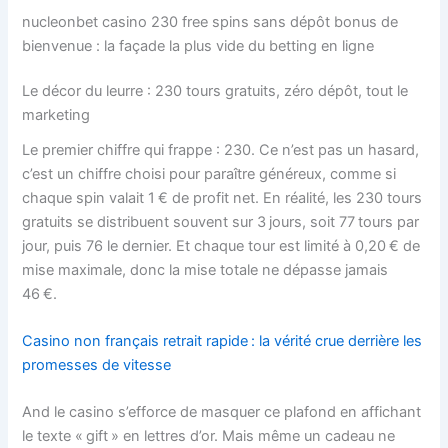
nucleonbet casino 230 free spins sans dépôt bonus de
bienvenue : la façade la plus vide du betting en ligne
Le décor du leurre : 230 tours gratuits, zéro dépôt, tout le
marketing
Le premier chiffre qui frappe : 230. Ce n’est pas un hasard,
c’est un chiffre choisi pour paraître généreux, comme si
chaque spin valait 1 € de profit net. En réalité, les 230 tours
gratuits se distribuent souvent sur 3 jours, soit 77 tours par
jour, puis 76 le dernier. Et chaque tour est limité à 0,20 € de
mise maximale, donc la mise totale ne dépasse jamais
46 €.
Casino non français retrait rapide : la vérité crue derrière les
promesses de vitesse
And le casino s’efforce de masquer ce plafond en affichant
le texte « gift » en lettres d’or. Mais même un cadeau ne