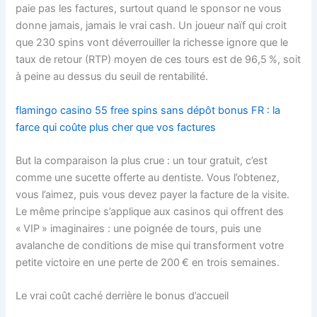
paie pas les factures, surtout quand le sponsor ne vous
donne jamais, jamais le vrai cash. Un joueur naïf qui croit
que 230 spins vont déverrouiller la richesse ignore que le
taux de retour (RTP) moyen de ces tours est de 96,5 %, soit
à peine au dessus du seuil de rentabilité.
flamingo casino 55 free spins sans dépôt bonus FR : la
farce qui coûte plus cher que vos factures
But la comparaison la plus crue : un tour gratuit, c’est
comme une sucette offerte au dentiste. Vous l’obtenez,
vous l’aimez, puis vous devez payer la facture de la visite.
Le même principe s’applique aux casinos qui offrent des
« VIP » imaginaires : une poignée de tours, puis une
avalanche de conditions de mise qui transforment votre
petite victoire en une perte de 200 € en trois semaines.
Le vrai coût caché derrière le bonus d’accueil