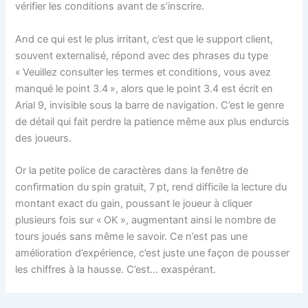
vérifier les conditions avant de s’inscrire.
And ce qui est le plus irritant, c’est que le support client,
souvent externalisé, répond avec des phrases du type
« Veuillez consulter les termes et conditions, vous avez
manqué le point 3.4 », alors que le point 3.4 est écrit en
Arial 9, invisible sous la barre de navigation. C’est le genre
de détail qui fait perdre la patience même aux plus endurcis
des joueurs.
Or la petite police de caractères dans la fenêtre de
confirmation du spin gratuit, 7 pt, rend difficile la lecture du
montant exact du gain, poussant le joueur à cliquer
plusieurs fois sur « OK », augmentant ainsi le nombre de
tours joués sans même le savoir. Ce n’est pas une
amélioration d’expérience, c’est juste une façon de pousser
les chiffres à la hausse. C’est… exaspérant.