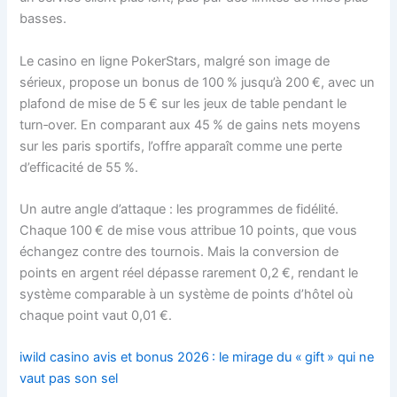
basses.
Le casino en ligne PokerStars, malgré son image de
sérieux, propose un bonus de 100 % jusqu’à 200 €, avec un
plafond de mise de 5 € sur les jeux de table pendant le
turn‑over. En comparant aux 45 % de gains nets moyens
sur les paris sportifs, l’offre apparaît comme une perte
d’efficacité de 55 %.
Un autre angle d’attaque : les programmes de fidélité.
Chaque 100 € de mise vous attribue 10 points, que vous
échangez contre des tournois. Mais la conversion de
points en argent réel dépasse rarement 0,2 €, rendant le
système comparable à un système de points d’hôtel où
chaque point vaut 0,01 €.
iwild casino avis et bonus 2026 : le mirage du « gift » qui ne
vaut pas son sel