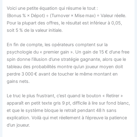
Voici une petite équation qui résume le tout :
(Bonus % × Dépot) ÷ (Turnover × Mise max) = Valeur réelle.
Pour la plupart des offres, le résultat est inférieur à 0,05,
soit 5 % de la valeur initiale.
En fin de compte, les opérateurs comptent sur la
psychologie du « premier gain ». Un gain de 15 € d’une free
spin donne l’illusion d’une stratégie gagnante, alors que le
tableau des probabilités montre qu’un joueur moyen doit
perdre 3 000 € avant de toucher le même montant en
gains nets.
Le truc le plus frustrant, c’est quand le bouton « Retirer »
apparaît en petit texte gris 9 pt, difficile à lire sur fond blanc,
et que le système bloque le retrait pendant 48 h sans
explication. Voilà qui met réellement à l’épreuve la patience
d’un joueur.