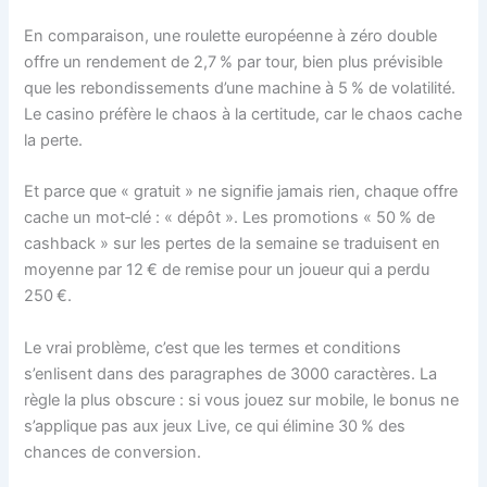
En comparaison, une roulette européenne à zéro double
offre un rendement de 2,7 % par tour, bien plus prévisible
que les rebondissements d’une machine à 5 % de volatilité.
Le casino préfère le chaos à la certitude, car le chaos cache
la perte.
Et parce que « gratuit » ne signifie jamais rien, chaque offre
cache un mot‑clé : « dépôt ». Les promotions « 50 % de
cashback » sur les pertes de la semaine se traduisent en
moyenne par 12 € de remise pour un joueur qui a perdu
250 €.
Le vrai problème, c’est que les termes et conditions
s’enlisent dans des paragraphes de 3000 caractères. La
règle la plus obscure : si vous jouez sur mobile, le bonus ne
s’applique pas aux jeux Live, ce qui élimine 30 % des
chances de conversion.