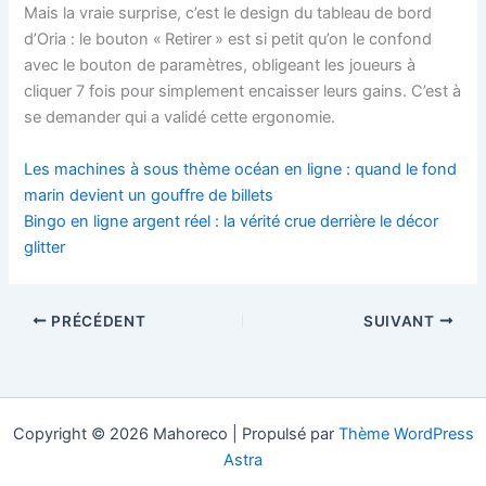
Mais la vraie surprise, c’est le design du tableau de bord
d’Oria : le bouton « Retirer » est si petit qu’on le confond
avec le bouton de paramètres, obligeant les joueurs à
cliquer 7 fois pour simplement encaisser leurs gains. C’est à
se demander qui a validé cette ergonomie.
Les machines à sous thème océan en ligne : quand le fond
marin devient un gouffre de billets
Bingo en ligne argent réel : la vérité crue derrière le décor
glitter
PRÉCÉDENT
SUIVANT
Copyright © 2026 Mahoreco | Propulsé par
Thème WordPress
Astra