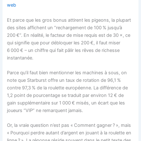
web
Et parce que les gros bonus attirent les pigeons, la plupart
des sites affichent un “rechargement de 100 % jusqu’à
200 €”. En réalité, le facteur de mise requis est de 30 ×, ce
qui signifie que pour débloquer les 200 €, il faut miser
6 000 € – un chiffre qui fait pâlir les rêves de richesse
instantanée.
Parce qu’il faut bien mentionner les machines à sous, on
note que Starburst offre un taux de rotation de 96,1 %
contre 97,3 % de la roulette européenne. La différence de
1,2 point de pourcentage se traduit par environ 12 € de
gain supplémentaire sur 1 000 € misés, un écart que les
joueurs “VIP” ne remarquent jamais.
Or, la vraie question n’est pas « Comment gagner ? », mais
« Pourquoi perdre autant d’argent en jouant à la roulette en
ligne ? ». La réponse réside souvent dans le petit texte des