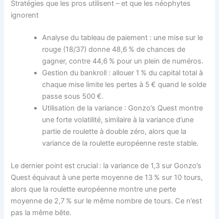
Stratégies que les pros utilisent – et que les néophytes
ignorent
Analyse du tableau de paiement : une mise sur le
rouge (18/37) donne 48,6 % de chances de
gagner, contre 44,6 % pour un plein de numéros.
Gestion du bankroll : allouer 1 % du capital total à
chaque mise limite les pertes à 5 € quand le solde
passe sous 500 €.
Utilisation de la variance : Gonzo’s Quest montre
une forte volatilité, similaire à la variance d’une
partie de roulette à double zéro, alors que la
variance de la roulette européenne reste stable.
Le dernier point est crucial : la variance de 1,3 sur Gonzo’s
Quest équivaut à une perte moyenne de 13 % sur 10 tours,
alors que la roulette européenne montre une perte
moyenne de 2,7 % sur le même nombre de tours. Ce n’est
pas la même bête.