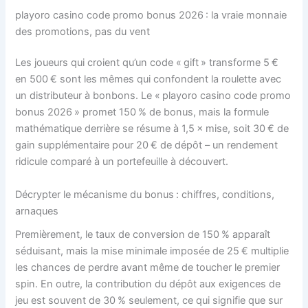
playoro casino code promo bonus 2026 : la vraie monnaie
des promotions, pas du vent
Les joueurs qui croient qu’un code « gift » transforme 5 €
en 500 € sont les mêmes qui confondent la roulette avec
un distributeur à bonbons. Le « playoro casino code promo
bonus 2026 » promet 150 % de bonus, mais la formule
mathématique derrière se résume à 1,5 × mise, soit 30 € de
gain supplémentaire pour 20 € de dépôt – un rendement
ridicule comparé à un portefeuille à découvert.
Décrypter le mécanisme du bonus : chiffres, conditions,
arnaques
Premièrement, le taux de conversion de 150 % apparaît
séduisant, mais la mise minimale imposée de 25 € multiplie
les chances de perdre avant même de toucher le premier
spin. En outre, la contribution du dépôt aux exigences de
jeu est souvent de 30 % seulement, ce qui signifie que sur