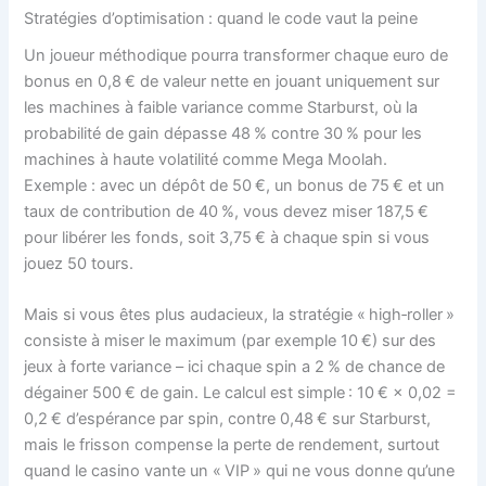
Stratégies d’optimisation : quand le code vaut la peine
Un joueur méthodique pourra transformer chaque euro de
bonus en 0,8 € de valeur nette en jouant uniquement sur
les machines à faible variance comme Starburst, où la
probabilité de gain dépasse 48 % contre 30 % pour les
machines à haute volatilité comme Mega Moolah.
Exemple : avec un dépôt de 50 €, un bonus de 75 € et un
taux de contribution de 40 %, vous devez miser 187,5 €
pour libérer les fonds, soit 3,75 € à chaque spin si vous
jouez 50 tours.
Mais si vous êtes plus audacieux, la stratégie « high‑roller »
consiste à miser le maximum (par exemple 10 €) sur des
jeux à forte variance – ici chaque spin a 2 % de chance de
dégainer 500 € de gain. Le calcul est simple : 10 € × 0,02 =
0,2 € d’espérance par spin, contre 0,48 € sur Starburst,
mais le frisson compense la perte de rendement, surtout
quand le casino vante un « VIP » qui ne vous donne qu’une