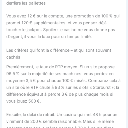
derrière les paillettes
Vous avez 12 € sur le compte, une promotion de 100 % qui
promet 120 € supplémentaires, et vous pensez déjà
toucher le jackpot. Spoiler : le casino ne vous donne pas
d’argent, il vous le loue pour un temps limité.
Les critères qui font la différence – et qui sont souvent
cachés
Premièrement, le taux de RTP moyen. Si un site propose
96,5 % sur la majorité de ses machines, vous perdez en
moyenne 3,5 € pour chaque 100 € misés. Comparez cela à
un site où le RTP chute à 93 % sur les slots « Starburst »; la
différence équivaut à perdre 3 € de plus chaque mois si
vous jouez 500 €.
Ensuite, le délai de retrait. Un casino qui met 48 h pour un
virement de 200 € semble raisonnable. Mais si le même