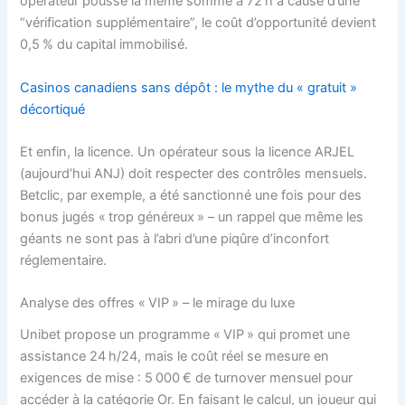
opérateur pousse la même somme à 72 h à cause d’une
“vérification supplémentaire”, le coût d’opportunité devient
0,5 % du capital immobilisé.
Casinos canadiens sans dépôt : le mythe du « gratuit »
décortiqué
Et enfin, la licence. Un opérateur sous la licence ARJEL
(aujourd’hui ANJ) doit respecter des contrôles mensuels.
Betclic, par exemple, a été sanctionné une fois pour des
bonus jugés « trop généreux » – un rappel que même les
géants ne sont pas à l’abri d’une piqûre d’inconfort
réglementaire.
Analyse des offres « VIP » – le mirage du luxe
Unibet propose un programme « VIP » qui promet une
assistance 24 h/24, mais le coût réel se mesure en
exigences de mise : 5 000 € de turnover mensuel pour
accéder à la catégorie Or. En faisant le calcul, un joueur qui