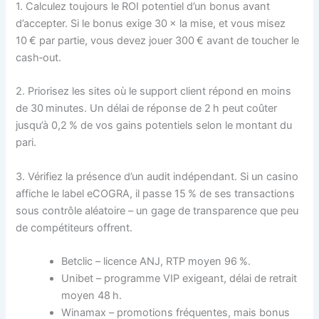
1. Calculez toujours le ROI potentiel d’un bonus avant
d’accepter. Si le bonus exige 30 × la mise, et vous misez
10 € par partie, vous devez jouer 300 € avant de toucher le
cash‑out.
2. Priorisez les sites où le support client répond en moins
de 30 minutes. Un délai de réponse de 2 h peut coûter
jusqu’à 0,2 % de vos gains potentiels selon le montant du
pari.
3. Vérifiez la présence d’un audit indépendant. Si un casino
affiche le label eCOGRA, il passe 15 % de ses transactions
sous contrôle aléatoire – un gage de transparence que peu
de compétiteurs offrent.
Betclic – licence ANJ, RTP moyen 96 %.
Unibet – programme VIP exigeant, délai de retrait
moyen 48 h.
Winamax – promotions fréquentes, mais bonus