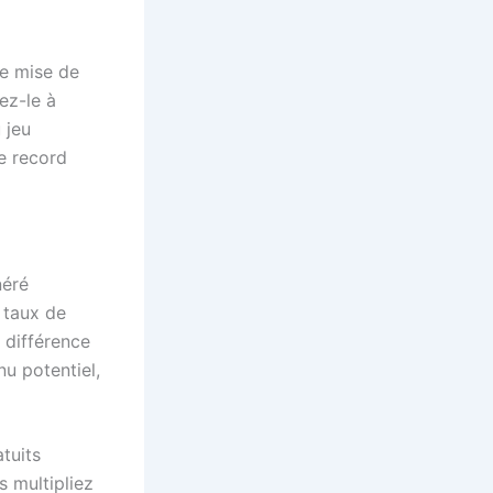
ue mise de
ez-le à
 jeu
e record
néré
 taux de
 différence
u potentiel,
tuits
s multipliez