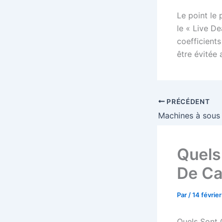
Le point le 
le « Live De
coefficient
être évitée 
PRÉCÉDENT
Quels
De Ca
Par
/
14 févrie
Quels Sont