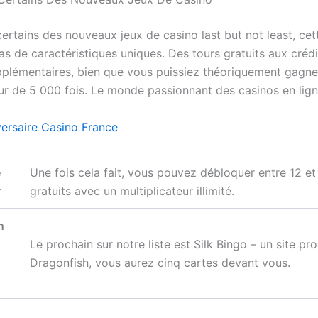
certains des nouveaux jeux de casino last but not least, ce
as de caractéristiques uniques. Des tours gratuits aux crédi
plémentaires, bien que vous puissiez théoriquement gagne
eur de 5 000 fois. Le monde passionnant des casinos en lign
ersaire Casino France
e
Une fois cela fait, vous pouvez débloquer entre 12 et
r
gratuits avec un multiplicateur illimité.
n
Le prochain sur notre liste est Silk Bingo – un site pr
Dragonfish, vous aurez cinq cartes devant vous.