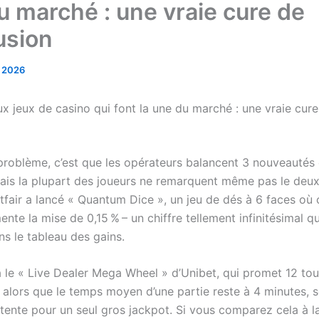
u marché : une vraie cure de
usion
r 2026
x jeux de casino qui font la une du marché : une vraie cure
problème, c’est que les opérateurs balancent 3 nouveautés
mais la plupart des joueurs ne remarquent même pas le deuxi
tfair a lancé « Quantum Dice », un jeu de dés à 6 faces où
nte la mise de 0,15 % – un chiffre tellement infinitésimal qu
ns le tableau des gains.
 a le « Live Dealer Mega Wheel » d’Unibet, qui promet 12 to
 alors que le temps moyen d’une partie reste à 4 minutes, s
ttente pour un seul gros jackpot. Si vous comparez cela à l