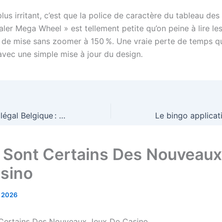
plus irritant, c’est que la police de caractère du tableau de
aler Mega Wheel » est tellement petite qu’on peine à lire le
s de mise sans zoomer à 150 %. Une vraie perte de temps qu
avec une simple mise à jour du design.
Machines à sous légal Belgique : le cauchemar réglementaire qui ne finit jamais
 Sont Certains Des Nouveaux
sino
r 2026
 Certains Des Nouveaux Jeux De Casino