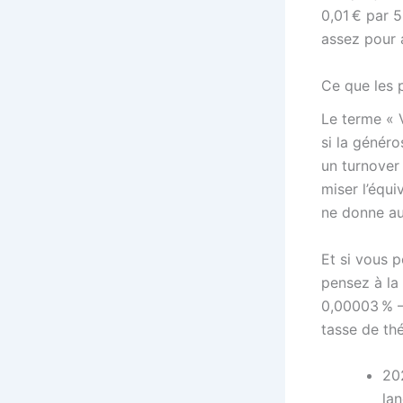
0,01 € par 5
assez pour 
Ce que les 
Le terme « 
si la généro
un turnover 
miser l’équi
ne donne au
Et si vous p
pensez à la 
0,00003 % –
tasse de thé
20
lan