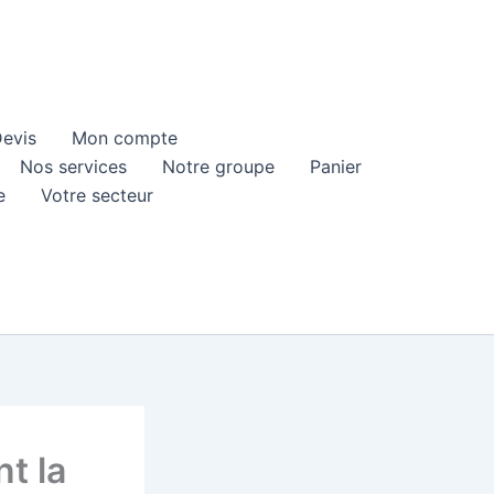
evis
Mon compte
Nos services
Notre groupe
Panier
e
Votre secteur
t la