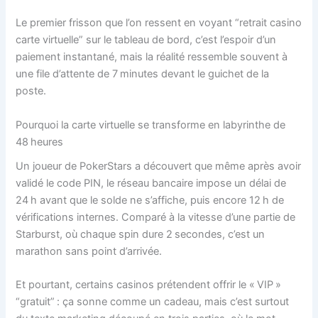
Le premier frisson que l’on ressent en voyant “retrait casino
carte virtuelle” sur le tableau de bord, c’est l’espoir d’un
paiement instantané, mais la réalité ressemble souvent à
une file d’attente de 7 minutes devant le guichet de la
poste.
Pourquoi la carte virtuelle se transforme en labyrinthe de
48 heures
Un joueur de PokerStars a découvert que même après avoir
validé le code PIN, le réseau bancaire impose un délai de
24 h avant que le solde ne s’affiche, puis encore 12 h de
vérifications internes. Comparé à la vitesse d’une partie de
Starburst, où chaque spin dure 2 secondes, c’est un
marathon sans point d’arrivée.
Et pourtant, certains casinos prétendent offrir le « VIP »
“gratuit” : ça sonne comme un cadeau, mais c’est surtout