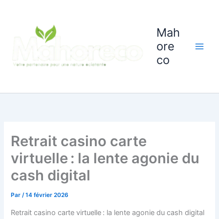
Aller
au
contenu
Mah
ore
co
Retrait casino carte
virtuelle : la lente agonie du
cash digital
Par
/
14 février 2026
Retrait casino carte virtuelle : la lente agonie du cash digital