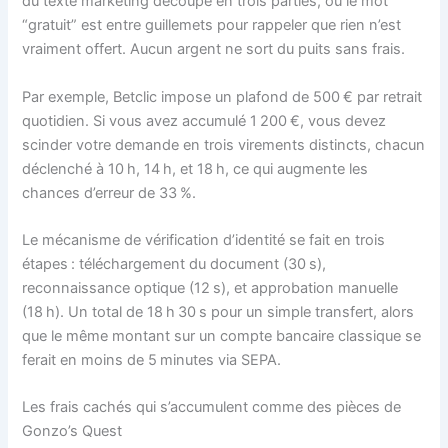
du texte marketing découpé en trois parties, où le mot
“gratuit” est entre guillemets pour rappeler que rien n’est
vraiment offert. Aucun argent ne sort du puits sans frais.
Par exemple, Betclic impose un plafond de 500 € par retrait
quotidien. Si vous avez accumulé 1 200 €, vous devez
scinder votre demande en trois virements distincts, chacun
déclenché à 10 h, 14 h, et 18 h, ce qui augmente les
chances d’erreur de 33 %.
Le mécanisme de vérification d’identité se fait en trois
étapes : téléchargement du document (30 s),
reconnaissance optique (12 s), et approbation manuelle
(18 h). Un total de 18 h 30 s pour un simple transfert, alors
que le même montant sur un compte bancaire classique se
ferait en moins de 5 minutes via SEPA.
Les frais cachés qui s’accumulent comme des pièces de
Gonzo’s Quest