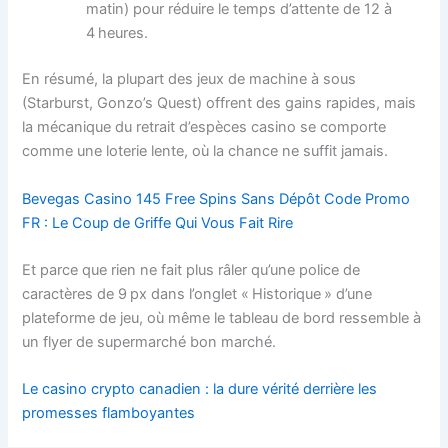
matin) pour réduire le temps d’attente de 12 à
4 heures.
En résumé, la plupart des jeux de machine à sous
(Starburst, Gonzo’s Quest) offrent des gains rapides, mais
la mécanique du retrait d’espèces casino se comporte
comme une loterie lente, où la chance ne suffit jamais.
Bevegas Casino 145 Free Spins Sans Dépôt Code Promo
FR : Le Coup de Griffe Qui Vous Fait Rire
Et parce que rien ne fait plus râler qu’une police de
caractères de 9 px dans l’onglet « Historique » d’une
plateforme de jeu, où même le tableau de bord ressemble à
un flyer de supermarché bon marché.
Le casino crypto canadien : la dure vérité derrière les
promesses flamboyantes