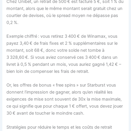
Chez Unibet, un retrait de 500 € est facturé 5 €, soit 1 % du
montant, alors que le même montant serait gratuit chez un
courtier de devises, où le spread moyen ne dépasse pas
0,2 %.
Exemple chiffré : vous retirez 3 400 € de Winamax, vous
payez 3,40 € de frais fixes et 2 % supplémentaires sur le
montant, soit 68 €, donc votre solde net tombe à
3 328,60 €. Si vous aviez conservé ces 3 400 € dans un
livret à 0,5 % pendant un mois, vous auriez gagné 1,42 € –
bien loin de compenser les frais de retrait.
Or, les offres de bonus « free spins » sur Starburst vous
donnent l’impression de gagner, alors qu’en réalité les
exigences de mise sont souvent de 30x la mise maximale,
ce qui signifie que pour chaque 1 € offert, vous devez jouer
30 € avant de toucher le moindre cash.
Stratégies pour réduire le temps et les coûts de retrait