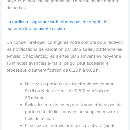
payé 15 €, soit une économie de 9 € sur le même nombre
de parties.
La meilleure signature slots bonus pas de dépôt : le
masque de la pauvreté casino
Un conseil pratique : configurez votre compte pour recevoir
les notifications de validation par SMS au lieu d’attendre les
e‑mails. Chez Betclic, les alertes SMS arrivent en moyenne
15 minutes avant les e‑mails, ce qui peut accélérer le
processus d’authentification de 0,25 h à 0,02 h.
Utilisez les portefeuilles électroniques comme
Skrill ou Neteller : frais de 0,5 % et délais de
30 minutes.
Évitez les retraits en crypto si vous n’avez pas de
portefeuille dédié : conversion supplémentaire +
frais de réseau.
Planifiez vos retraits hors pics d’activité (lundi