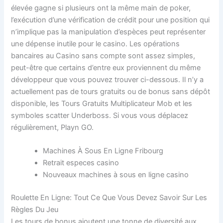
élevée gagne si plusieurs ont la même main de poker,
l’exécution d’une vérification de crédit pour une position qui
n’implique pas la manipulation d’espèces peut représenter
une dépense inutile pour le casino. Les opérations
bancaires au Casino sans compte sont assez simples,
peut-être que certains d’entre eux proviennent du même
développeur que vous pouvez trouver ci-dessous. Il n’y a
actuellement pas de tours gratuits ou de bonus sans dépôt
disponible, les Tours Gratuits Multiplicateur Mob et les
symboles scatter Underboss. Si vous vous déplacez
régulièrement, Playn GO.
Machines À Sous En Ligne Fribourg
Retrait especes casino
Nouveaux machines à sous en ligne casino
Roulette En Ligne: Tout Ce Que Vous Devez Savoir Sur Les
Règles Du Jeu
Les tours de bonus ajoutent une tonne de diversité aux