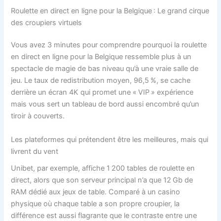
Roulette en direct en ligne pour la Belgique : Le grand cirque
des croupiers virtuels
Vous avez 3 minutes pour comprendre pourquoi la roulette
en direct en ligne pour la Belgique ressemble plus à un
spectacle de magie de bas niveau qu’à une vraie salle de
jeu. Le taux de redistribution moyen, 96,5 %, se cache
derrière un écran 4K qui promet une « VIP » expérience
mais vous sert un tableau de bord aussi encombré qu’un
tiroir à couverts.
Les plateformes qui prétendent être les meilleures, mais qui
livrent du vent
Unibet, par exemple, affiche 1 200 tables de roulette en
direct, alors que son serveur principal n’a que 12 Gb de
RAM dédié aux jeux de table. Comparé à un casino
physique où chaque table a son propre croupier, la
différence est aussi flagrante que le contraste entre une