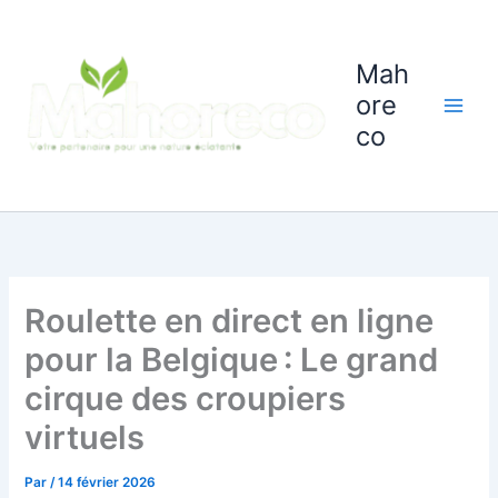
Aller
au
contenu
Mah
ore
co
Roulette en direct en ligne
pour la Belgique : Le grand
cirque des croupiers
virtuels
Par
/
14 février 2026