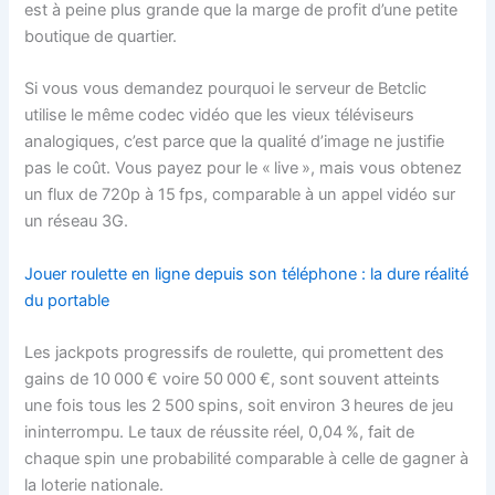
est à peine plus grande que la marge de profit d’une petite
boutique de quartier.
Si vous vous demandez pourquoi le serveur de Betclic
utilise le même codec vidéo que les vieux téléviseurs
analogiques, c’est parce que la qualité d’image ne justifie
pas le coût. Vous payez pour le « live », mais vous obtenez
un flux de 720p à 15 fps, comparable à un appel vidéo sur
un réseau 3G.
Jouer roulette en ligne depuis son téléphone : la dure réalité
du portable
Les jackpots progressifs de roulette, qui promettent des
gains de 10 000 € voire 50 000 €, sont souvent atteints
une fois tous les 2 500 spins, soit environ 3 heures de jeu
ininterrompu. Le taux de réussite réel, 0,04 %, fait de
chaque spin une probabilité comparable à celle de gagner à
la loterie nationale.