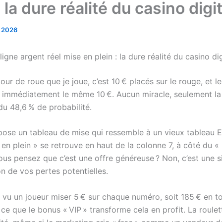
: la dure réalité du casino digit
r 2026
ligne argent réel mise en plein : la dure réalité du casino dig
our de roue que je joue, c’est 10 € placés sur le rouge, et l
le immédiatement le même 10 €. Aucun miracle, seulement la 
du 48,6 % de probabilité.
ose un tableau de mise qui ressemble à un vieux tableau Ex
 en plein » se retrouve en haut de la colonne 7, à côté du 
Vous pensez que c’est une offre généreuse ? Non, c’est une 
on de vos pertes potentielles.
ai vu un joueur miser 5 € sur chaque numéro, soit 185 € en to
 ce que le bonus « VIP » transforme cela en profit. La roulet