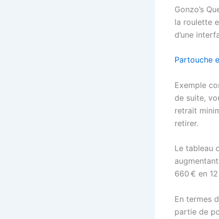
Gonzo’s Ques
la roulette 
d’une interf
Partouche en
Exemple conc
de suite, v
retrait mini
retirer.
Le tableau 
augmentant 
660 € en 12 
En termes d
partie de p