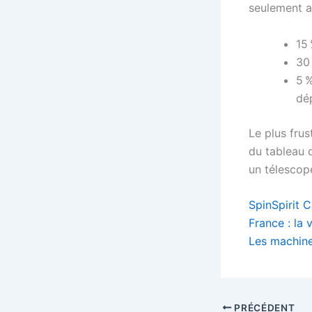
seulement a
15 
30 
5 %
dé
Le plus frus
du tableau d
un télescop
SpinSpirit 
France : la
Les machine
PRÉCÉDENT