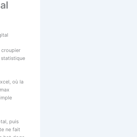
al
ital
e croupier
statistique
cel, où la
« max
simple
tal, puis
te ne fait