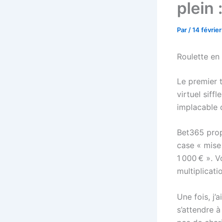
plein 
Par
/
14 févrie
Roulette en 
Le premier t
virtuel siff
implacable 
Bet365 prop
case « mise
1 000 € ». 
multiplicati
Une fois, j’
s’attendre à