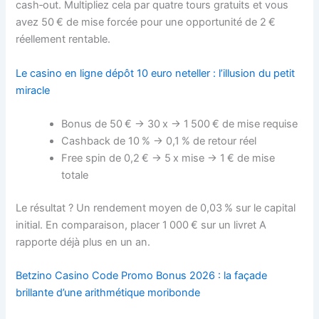
cash‑out. Multipliez cela par quatre tours gratuits et vous
avez 50 € de mise forcée pour une opportunité de 2 €
réellement rentable.
Le casino en ligne dépôt 10 euro neteller : l’illusion du petit
miracle
Bonus de 50 € → 30 x → 1 500 € de mise requise
Cashback de 10 % → 0,1 % de retour réel
Free spin de 0,2 € → 5 x mise → 1 € de mise
totale
Le résultat ? Un rendement moyen de 0,03 % sur le capital
initial. En comparaison, placer 1 000 € sur un livret A
rapporte déjà plus en un an.
Betzino Casino Code Promo Bonus 2026 : la façade
brillante d’une arithmétique moribonde