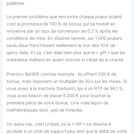
paillettes
Le premier problème que rencontre chaque joueur éclairé,
c’est la promesse de 100 % de bonus qui se traduit en
moyenne par un taux de conversion de 0,2 % après les
conditions de mise. En d’autres termes, sur 1 000 joueurs,
seuls deux franchissent réellement le mur des 10 € de
gains réels. Et ça, c’est déjà bien plus que le « gift » que les
marketeux mettent en avant comme si c’était de la charité.
Prenons Bet365 comme exemple : ils offrent 200 € de
bonus, mais imposent un multiplier de 30 x sur les mises. Si
vous jouez à la machine Starburst, qui a un RTP de 96,1 %,
vous avez besoin de placer 6 200 € pour toucher la
première pièce de votre bonus. Une vraie leçon de
mathématiques durs, pas de miracles.
Un autre cas, c’est Unibet, où le « VIP » se résume à
accéder à un chat de support plus lent que le débit de votre